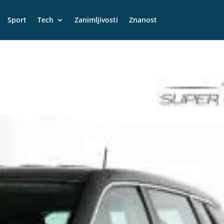
Sport
Tech
Zanimljivosti
Znanost