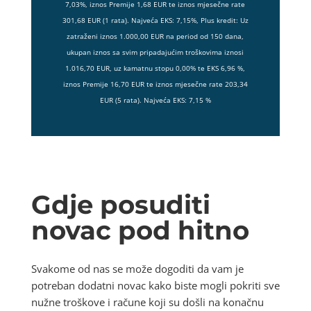
7,03%, iznos Premije 1,68 EUR te iznos mjesečne rate
301,68 EUR (1 rata). Najveća EKS: 7,15%, Plus kredit: Uz
zatraženi iznos 1.000,00 EUR na period od 150 dana,
ukupan iznos sa svim pripadajućim troškovima iznosi
1.016,70 EUR, uz kamatnu stopu 0,00% te EKS 6,96 %,
iznos Premije 16,70 EUR te iznos mjesečne rate 203,34
EUR (5 rata). Najveća EKS: 7,15 %
Gdje posuditi
novac pod hitno
Svakome od nas se može dogoditi da vam je
potreban dodatni novac kako biste mogli pokriti sve
nužne troškove i račune koji su došli na konačnu