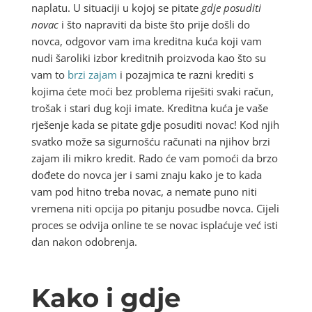
naplatu. U situaciji u kojoj se pitate
gdje posuditi
novac
i što napraviti da biste što prije došli do
novca, odgovor vam ima kreditna kuća koji vam
nudi šaroliki izbor kreditnih proizvoda kao što su
vam to
brzi zajam
i pozajmica te razni krediti s
kojima ćete moći bez problema riješiti svaki račun,
trošak i stari dug koji imate. Kreditna kuća je vaše
rješenje kada se pitate gdje posuditi novac! Kod njih
svatko može sa sigurnošću računati na njihov brzi
zajam ili mikro kredit. Rado će vam pomoći da brzo
dođete do novca jer i sami znaju kako je to kada
vam pod hitno treba novac, a nemate puno niti
vremena niti opcija po pitanju posudbe novca. Cijeli
proces se odvija online te se novac isplaćuje već isti
dan nakon odobrenja.
Kako i gdje