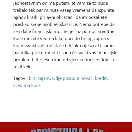
jednostavnim online putem, te vam za to bude
trebalo tek par minuta vašeg vremena da ispunite
njihov kratki prijavni obrazac i da im pošaljete
presliku svoje osobne iskaznice. Nema potrebe da
se i dalje financijski mučite, jer uz pomoć kreditne
kuće možete veoma lako doći do brzog zajma s
kojim svaki vaš trošak će biti lako riješen. U samo
par klika preko mobitel sada će svaki vaš financijski
problem biti riješen kao od vjetra odnesen dok ste
rekli keks!
Tagovi:
brzi zajam
,
Gdje posuditi novac
,
kredit
,
kreditna kuća