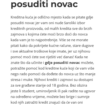
posuditi novac
Kreditna kuća je odlično mjesto kada se pitate gdje
posuditi novac jer vam oni nude šaroliki izbor
kreditnih proizvoda, od malih kredita sve do brzih
zajmova s kojima ćete moći brzo doći do novca
kada vam je to najpotrebnije. Više se ne morate
pitati kako da pokrijete kućne račune, stare dugove
i sve aktualne troškove koje imate, jer uz njihovu
pomoć moći ćete sve riješiti već danas! Kada ne
znate što da učinite i
gdje posuditi novac
možete,
potražite pomoć kod kreditne kuće koji će vam više
nego rado pomoći da dođete do novca uz što manje
stresa i muke. Njihovi krediti i zajmovi su dostupni
za sve građane starije od 18 godina. Bez obzira
jeste li student, umirovljenik ili pak radite na ugovor
na određeno vrijeme, možete bez brige i sumnje
kod njih zatražiti kredit znajući da će van oni