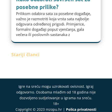
posebne prilike?
Prilikom odabira sata za posebne događaje,
važno je razmotriti koja vrsta sata najbolje
odgovara određenoj prigodi. Primjerice,
formalni događaji poput vjenčanja, gala
večera ili poslovnih sastanaka z
Stariji članci
Igre na sreću mogu uzrokovati ovisnost. Igraj
odgovorno. Osobama mlađim od 18 godina nije
dozvoljeno sudjelovanje u igrama na sreću.
18+
Copyright © 2023 mzopu.hr |
Polica privatnosti