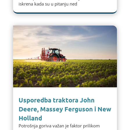
iskrena kada su u pitanju ned
Usporedba traktora John
Deere, Massey Ferguson i New
Holland
Potrošnja goriva važan je faktor prilikom