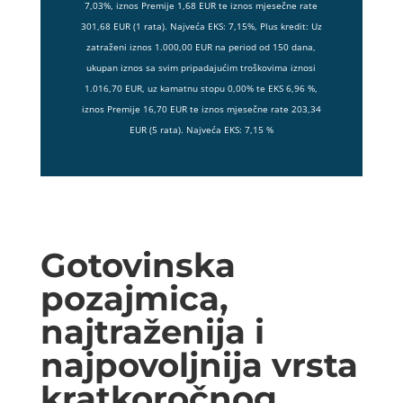
7,03%, iznos Premije 1,68 EUR te iznos mjesečne rate
301,68 EUR (1 rata). Najveća EKS: 7,15%, Plus kredit: Uz
zatraženi iznos 1.000,00 EUR na period od 150 dana,
ukupan iznos sa svim pripadajućim troškovima iznosi
1.016,70 EUR, uz kamatnu stopu 0,00% te EKS 6,96 %,
iznos Premije 16,70 EUR te iznos mjesečne rate 203,34
EUR (5 rata). Najveća EKS: 7,15 %
Gotovinska
pozajmica,
najtraženija i
najpovoljnija vrsta
kratkoročnog