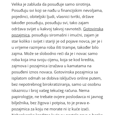
Velika je zabluda da posuđuje samo sirotinja.
Posuđuju svi koji se nađu u financijskim nevoljama,
pojedinci, obiteljski ljudi, vlasnici tvrtki, države
također posuđuju, posuđuju svi, tako zajam
održava svijet u kakvoj takvoj ravnoteži.
Gotovinska
pozajmica
, posuđuju siromašni i imućni, zajam je
star koliko i svijet i stariji je od pojave novca, jer je i
u vrijeme razmjena roba iliti trampe, također bilo
zajma. Može se slobodno reći da je i novac samo
roba koja ima svoju cijenu, koja se kod kredita,
zajmova i pozajmica izražava u kamatama na
posuđeni iznos novaca. Gotovinska pozajmica sa
isplatom odmah se dobiva isključivo online putem,
bez nepotrebnog birokratiziranja, samo uz osobnu
iskaznicu i broj vašeg tekućeg računa. Nema
papirologije, ne trebate ovjere poslodavca ni javnog
bilježnika, bez žigova i potpisa, to je prava e-
pozajmica za koju ne morate ni iz kuće izaći.
Nebankarske kreditne kuće su postale prve e-banke