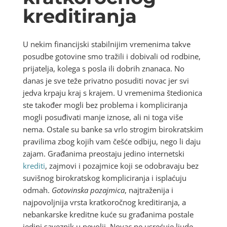
kreditiranja
U nekim financijski stabilnijim vremenima takve
posudbe gotovine smo tražili i dobivali od rodbine,
prijatelja, kolega s posla ili dobrih znanaca. No
danas je sve teže privatno posuditi novac jer svi
jedva krpaju kraj s krajem. U vremenima štedionica
ste također mogli bez problema i kompliciranja
mogli posuđivati manje iznose, ali ni toga više
nema. Ostale su banke sa vrlo strogim birokratskim
pravilima zbog kojih vam češće odbiju, nego li daju
zajam. Građanima preostaju jedino internetski
krediti
, zajmovi i pozajmice koji se odobravaju bez
suvišnog birokratskog kompliciranja i isplaćuju
odmah.
Gotovinska pozajmica
, najtraženija i
najpovoljnija vrsta kratkoročnog kreditiranja, a
nebankarske kreditne kuće su građanima postale
jedini saveznik u nevolji. Novac ne usrećuje ljude,