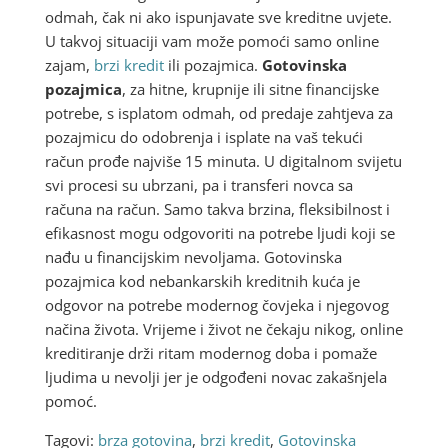
odmah, čak ni ako ispunjavate sve kreditne uvjete.
U takvoj situaciji vam može pomoći samo online
zajam,
brzi kredit
ili pozajmica.
Gotovinska
pozajmica
, za hitne, krupnije ili sitne financijske
potrebe, s isplatom odmah, od predaje zahtjeva za
pozajmicu do odobrenja i isplate na vaš tekući
račun prođe najviše 15 minuta. U digitalnom svijetu
svi procesi su ubrzani, pa i transferi novca sa
računa na račun. Samo takva brzina, fleksibilnost i
efikasnost mogu odgovoriti na potrebe ljudi koji se
nađu u financijskim nevoljama. Gotovinska
pozajmica kod nebankarskih kreditnih kuća je
odgovor na potrebe modernog čovjeka i njegovog
načina života. Vrijeme i život ne čekaju nikog, online
kreditiranje drži ritam modernog doba i pomaže
ljudima u nevolji jer je odgođeni novac zakašnjela
pomoć.
Tagovi:
brza gotovina
,
brzi kredit
,
Gotovinska