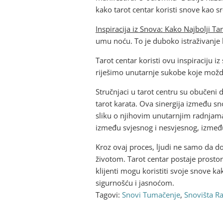
kako tarot centar koristi snove kao s
Inspiracija iz Snova: Kako Najbolji 
umu noću. To je duboko istraživanje k
Tarot centar koristi ovu inspiraciju 
riješimo unutarnje sukobe koje možd
Stručnjaci u tarot centru su obučeni
tarot karata. Ova sinergija između sn
sliku o njihovim unutarnjim radnjama
između svjesnog i nesvjesnog, izmeđ
Kroz ovaj proces, ljudi ne samo da do
životom. Tarot centar postaje prostor
klijenti mogu koristiti svoje snove k
sigurnošću i jasnoćom.
Tagovi:
Snovi Tumačenje
,
Snovišta Ra