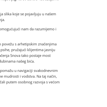
a slika koje se pojavljuju u našem
nja.
ti, omogućujući nam da razumijemo i
 ih povežu s arhetipskim značenjima
psihe, pružajući klijentima jasniju
mačenja Snova tako postaje most
 dubinama našeg bića.
 im pomažu u navigaciji svakodnevnim
ne mudrosti i vodstva. Na taj način,
oračali putem osobnog razvoja s većom