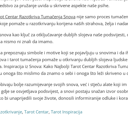
redstvo za pružanje uvida u skrivene aspekte naše psihe.
Tarot Centar Razotkriva Tumačenja Snova
nije samo proces tumačenj
oje pomaže u razotkrivanju korijena naših strahova, želja i nada
iz snova kao ključ za otključavanje dubljih slojeva naše podsvijes
a nismo ni znali da imamo.
 da prepoznaju simbole i motive koji se pojavljuju u snovima i da
ova i tarot tumačenja pomaže u otkrivanju dubljih slojeva ljudske 
. Inspiracija iz Snova: Kako Najbolji Tarot Centar Razotkriva Tu
u onoga što mislimo da znamo o sebi i onoga što leži skriveno u
bivaju bolje razumijevanje svojih snova, već i stječu alate koji
 gdje se osvjetljava podsvijest, a snovi postaju snažan izvor osob
ako bi unaprijedili svoje živote, donosili informiranije odluke i k
zotkrivanje
,
Tarot Centar
,
Tarot Inspiracija