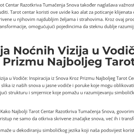
Tarot Centar Razotkriva Tumačenja Snova također naglašava važno
i. Tarot centar koristi ove uvide kao alat za poticanje klijenata 
vene u njihovim najdubljim željama i strahovima. Kroz ovaj proc
i transformacije, omogućujući pojedincima da steknu dublje razumij
a Noćnih Vizija u Vodiče
z Prizmu Najboljeg Taro
ija u Vodiče: Inspiracija iz Snova Kroz Prizmu Najboljeg Tarot C
h slika iz naših snova u jasne vodiče i poruke koje mogu oblikovati
ući strukturu i smjernice koje pomažu u razumijevanju simboličk
: Kako Najbolji Tarot Centar Razotkriva Tumačenja Snova, govorim
pristup ne samo da otkriva skrivene značajke snova, već ih i trans
omaže u dekodiranju simboličkog jezika koji naša podsvijest koris