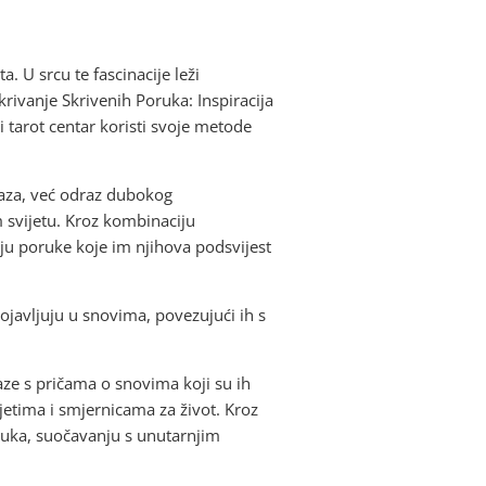
. U srcu te fascinacije leži
rivanje Skrivenih Poruka: Inspiracija
 tarot centar koristi svoje metode
aza, već odraz dubokog
 svijetu. Kroz kombinaciju
raju poruke koje im njihova podsvijest
pojavljuju u snovima, povezujući ih s
aze s pričama o snovima koji su ih
vjetima i smjernicama za život. Kroz
luka, suočavanju s unutarnjim