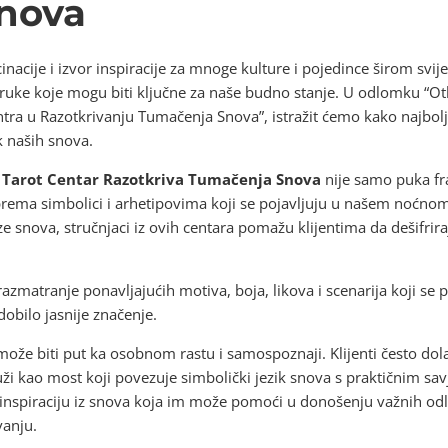
nova
nacije i izvor inspiracije za mnoge kulture i pojedince širom svijeta
ruke koje mogu biti ključne za naše budno stanje. U odlomku “Otk
tra u Razotkrivanju Tumačenja Snova”, istražit ćemo kako najbolji
k naših snova.
ji Tarot Centar Razotkriva Tumačenja Snova
nije samo puka fr
prema simbolici i arhetipovima koji se pojavljuju u našem noćnom
lize snova, stručnjaci iz ovih centara pomažu klijentima da dešifri
azmatranje ponavljajućih motiva, boja, likova i scenarija koji se 
dobilo jasnije značenje.
može biti put ka osobnom rastu i samospoznaji. Klijenti često dol
 služi kao most koji povezuje simbolički jezik snova s praktičnim sa
i inspiraciju iz snova koja im može pomoći u donošenju važnih od
vanju.