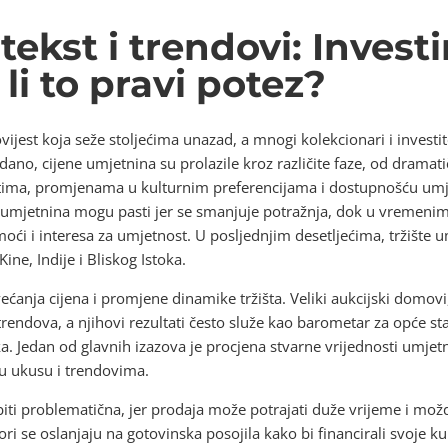
tekst i trendovi: Investi
li to pravi potez?
ijest koja seže stoljećima unazad, a mnogi kolekcionari i invest
ledano, cijene umjetnina su prolazile kroz različite faze, od drama
a, promjenama u kulturnim preferencijama i dostupnošću umjetn
e umjetnina mogu pasti jer se smanjuje potražnja, dok u vremeni
i i interesa za umjetnost. U posljednjim desetljećima, tržište um
ne, Indije i Bliskog Istoka.
ćanja cijena i promjene dinamike tržišta. Veliki aukcijski domovi, 
trendova, a njihovi rezultati često služe kao barometar za opće st
ka. Jedan od glavnih izazova je procjena stvarne vrijednosti umjetn
u ukusu i trendovima.
iti problematična, jer prodaja može potrajati duže vrijeme i možd
ori se oslanjaju na gotovinska posojila kako bi financirali svoje 