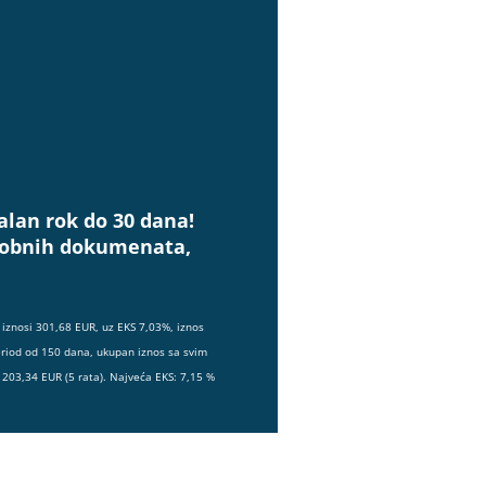
alan rok do 30 dana!
osobnih dokumenata,
iznosi 301,68 EUR, uz EKS 7,03%, iznos
eriod od 150 dana, ukupan iznos sa svim
203,34 EUR (5 rata). Najveća EKS: 7,15 %