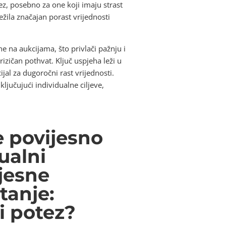
ez, posebno za one koji imaju strast
žila značajan porast vrijednosti
e na aukcijama, što privlači pažnju i
rizičan pothvat. Ključ uspjeha leži u
jal za dugoročni rast vrijednosti.
ljučujući individualne ciljeve,
e povijesno
ualni
ijesne
tanje:
vi potez?