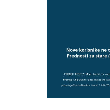
Nove korisnike ne t
Prednosti za stare 
PRIMJER KREDITA: Mikro kredit: Uz zat
Premije 1,68 EUR te iznos mjesečne rat
pripadajućim troškovima iznosi 1.016,70