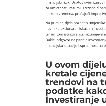
financijski rizik. Unatoč ovim izazov
za umjetnost i razumiju tržišne dinam
tijekom vremena, pružajući impresivn
Na primjer, djela poznatih umjetnika 
novih kolekcionara i iskusnih investito
temeljitom istraživanju, razumijevanj
Dakle, odgovor na pitanje Investiranj
financijsku situaciju i spremnost na p
U ovom dijel
kretale cijen
trendovi na t
podatke kako
Investiranje u