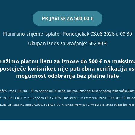
PRIJAVI SE ZA
500,00 €
Planirano vrijeme isplate
: Ponedjeljak 03.08.2026 u 08:30
Ukupan iznos za vraćanje:
502,80 €
ražimo platnu listu za iznose do 500 € na maksim
(postojeće korisnike):
nije potrebna verifikacija 
mogućnost odobrenja bez platne liste
raženi iznos 300,00 EUR na period od 30 dana, ukupan iznos sa svim pripadajućim troškovima 
e 301,68 EUR (1 rata). Najveća EKS: 7,15%, Plus kredit: Uz zatraženi iznos 1.000,00 EUR na p
 EUR, uz kamatnu stopu 0,00% te EKS 6,96 %, iznos Premije 16,70 EUR te iznos mjesečne rate 