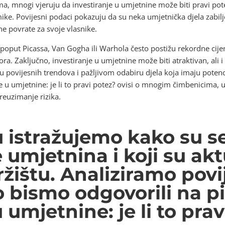
ima, mnogi vjeruju da investiranje u umjetnine može biti pravi pot
ike. Povijesni podaci pokazuju da su neka umjetnička djela zabilje
e povrate za svoje vlasnike.
poput Picassa, Van Gogha ili Warhola često postižu rekordne cijen
ra. Zaključno, investiranje u umjetnine može biti atraktivan, ali i 
u povijesnih trendova i pažljivom odabiru djela koja imaju potenci
e u umjetnine: je li to pravi potez? ovisi o mnogim čimbenicima, uk
reuzimanje rizika.
u istražujemo kako su s
e umjetnina i koji su akt
ržištu. Analiziramo pov
 bismo odgovorili na pi
 umjetnine: je li to pra