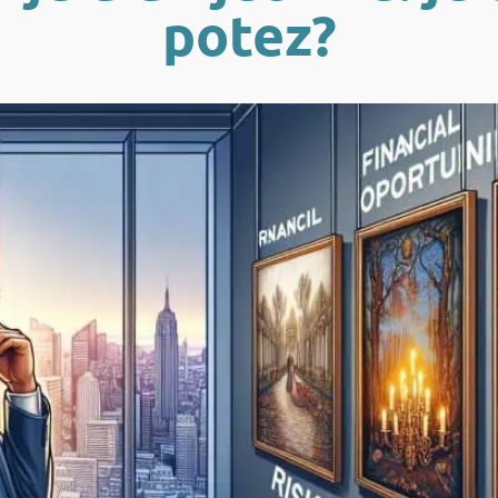
potez?