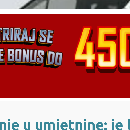
nje u umjetnine: je l