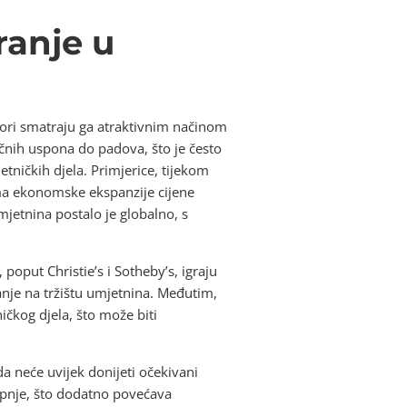
ranje u
itori smatraju ga atraktivnim načinom
tičnih uspona do padova, što je često
ičkih djela. Primjerice, tijekom
ma ekonomske ekspanzije cijene
jetnina postalo je globalno, s
poput Christie’s i Sotheby’s, igraju
anje na tržištu umjetnina. Međutim,
ičkog djela, što može biti
a neće uvijek donijeti očekivani
kupnje, što dodatno povećava