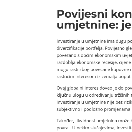
Povijesni kon
umjetnine: je 
Investiranje u umjetnine ima dugu pov
diverzifikacije portfelja. Povijesno g
povezano s općim ekonomskim uvjetim
razdoblja ekonomske recesije, cijen
mogu rasti zbog povećane kupovne moć
rastućim interesom iz zemalja poput Ki
Ovaj globalni interes doveo je do pove
ključnu ulogu u određivanju tržišnih 
investiranje u umjetnine nije bez rizi
subjektivno i podložno promjenama 
Također, likvidnost umjetnina može b
povrat. U nekim slučajevima, investit