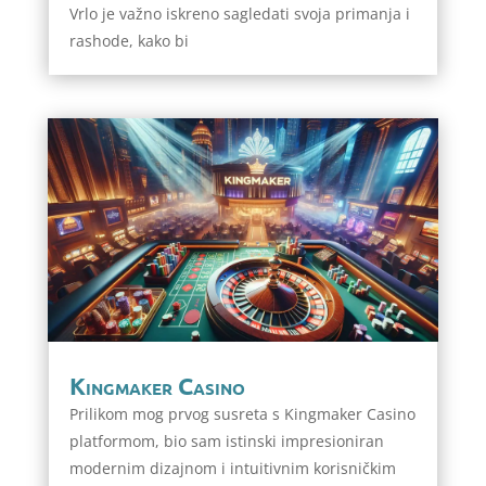
Vrlo je važno iskreno sagledati svoja primanja i
rashode, kako bi
Kingmaker Casino
Prilikom mog prvog susreta s Kingmaker Casino
platformom, bio sam istinski impresioniran
modernim dizajnom i intuitivnim korisničkim