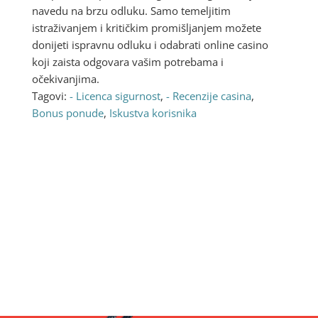
navedu na brzu odluku. Samo temeljitim
istraživanjem i kritičkim promišljanjem možete
donijeti ispravnu odluku i odabrati online casino
koji zaista odgovara vašim potrebama i
očekivanjima.
Tagovi:
- Licenca sigurnost
,
- Recenzije casina
,
Bonus ponude
,
Iskustva korisnika