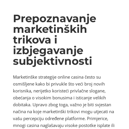
Prepoznavanje
marketinških
trikova i
izbjegavanje
subjektivnosti
Marketinške strategije online casina često su
osmišljene kako bi privukle što veći broj novih
korisnika, nerijetko koristeći privlačne slogane,
obećanja o visokim bonusima i isticanje velikih
dobitaka. Upravo zbog toga, važno je biti svjestan
načina na koje marketinški trikovi mogu utjecati na
vašu percepciju određene platforme. Primjerice,
mnogi casina naglašavaju visoke postotke isplate ili