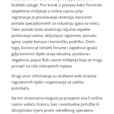
kvaliteti usluge. Prvi korak u procesu kako formirati
objektivno mišljenje o online casinu prije
registracije je proučavanje recenzija neovisnih
portala specijaliziranih za industriju igara na sreću.
Takvi portali često analiziraju ključne aspekte
poslovanja casina, uključujući sigurnost, ponudu
igara, uvjete bonusa i korisničku podršku. Osim
toga, korisno je istražiti forume i zajednice igrača
gdje korisnici dijele svoja iskustva, pozitivna i
negativna, poput Rizk casino mišljenja koja se mogu
pronaći na više relevantnih mjesta.
Drugi izvor informacija su službene web stranice
regulatornih tijela i organizacija za zaštitu
potrošača.
Na tim stranicama moguće je provjeriti ima li online
casino važeću licencu, kao i eventualne pritužbe ili
disciplinske mjere protiv određenog operatera.