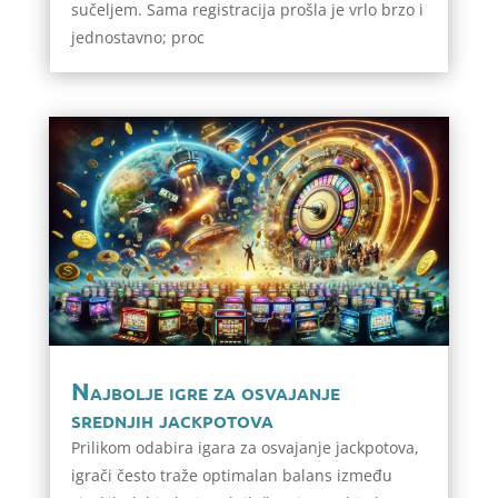
sučeljem. Sama registracija prošla je vrlo brzo i
jednostavno; proc
Najbolje igre za osvajanje
srednjih jackpotova
Prilikom odabira igara za osvajanje jackpotova,
igrači često traže optimalan balans između