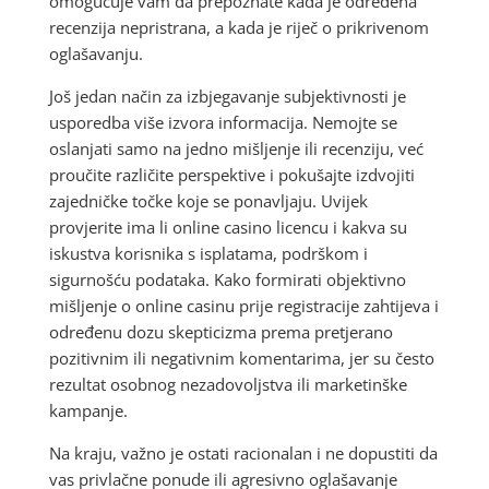
omogućuje vam da prepoznate kada je određena
recenzija nepristrana, a kada je riječ o prikrivenom
oglašavanju.
Još jedan način za izbjegavanje subjektivnosti je
usporedba više izvora informacija. Nemojte se
oslanjati samo na jedno mišljenje ili recenziju, već
proučite različite perspektive i pokušajte izdvojiti
zajedničke točke koje se ponavljaju. Uvijek
provjerite ima li online casino licencu i kakva su
iskustva korisnika s isplatama, podrškom i
sigurnošću podataka. Kako formirati objektivno
mišljenje o online casinu prije registracije zahtijeva i
određenu dozu skepticizma prema pretjerano
pozitivnim ili negativnim komentarima, jer su često
rezultat osobnog nezadovoljstva ili marketinške
kampanje.
Na kraju, važno je ostati racionalan i ne dopustiti da
vas privlačne ponude ili agresivno oglašavanje