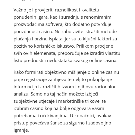
Važno je i provjeriti raznolikost i kvalitetu
ponuđenih igara, kao i suradnju s renomiranim
proizvođačima softvera, što dodatno potvrđuje
pouzdanost casina. Ne zaboravite istražiti metode
plaćanja i brzinu isplata, jer su to ključni faktori za
pozitivno korisničko iskustvo. Prilikom procjene
svih ovih elemenata, preporučuje se izraditi vlastitu
listu prednosti i nedostataka svakog online casina.
Kako formirati objektivno mišljenje o online casinu
prije registracije zahtijeva temeljito prikupljanje
informacija iz različitih izvora i njihovu racionalnu
analizu. Samo na taj način možete izbjeći
subjektivne utjecaje i marketinške trikove, te
izabrati casino koji najbolje odgovara vašim
potrebama i očekivanjima. U konačnici, ovakav
pristup povećava šanse za sigurno i zadovoljno
igranje.