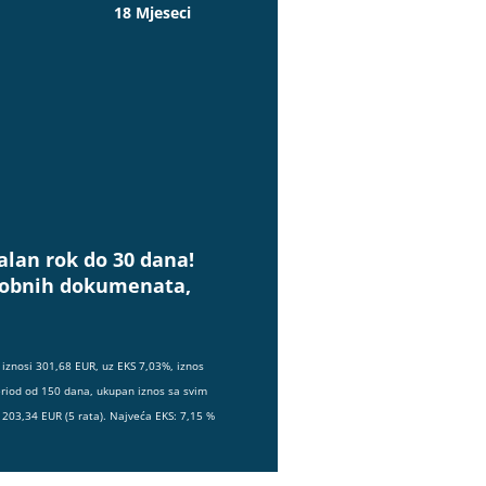
18 Mjeseci
alan rok do 30 dana!
osobnih dokumenata,
iznosi 301,68 EUR, uz EKS 7,03%, iznos
eriod od 150 dana, ukupan iznos sa svim
203,34 EUR (5 rata). Najveća EKS: 7,15 %