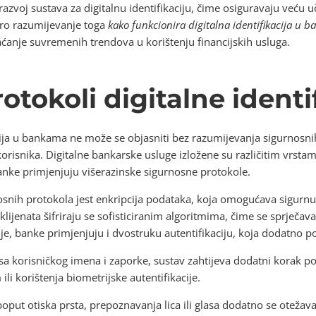
azvoj sustava za digitalnu identifikaciju, čime osiguravaju veću u
bro razumijevanje toga
kako funkcionira digitalna identifikacija u 
ćanje suvremenih trendova u korištenju financijskih usluga.
otokoli digitalne identi
acija u bankama ne može se objasniti bez razumijevanja sigurnosn
isnika. Digitalne bankarske usluge izložene su različitim vrstama
 banke primjenjuju višerazinske sigurnosne protokole.
snih protokola jest enkripcija podataka, koja omogućava sigurnu
 klijenata šifriraju se sofisticiranim algoritmima, čime se sprječa
e, banke primjenjuju i dvostruku autentifikaciju, koja dodatno p
 korisničkog imena i zaporke, sustav zahtijeva dodatni korak po
i korištenja biometrijske autentifikacije.
oput otiska prsta, prepoznavanja lica ili glasa dodatno se oteža