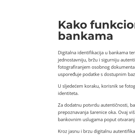
Kako funkcion
bankama
Digitalna identifikacija u bankama t
jednostavniju, bržu i sigurniju auten
fotografiranjem osobnog dokumenta p
uspoređuje podatke s dostupnim baza
U sljedećem koraku, korisnik se fotog
identiteta.
Za dodatnu potvrdu autentičnosti, ba
prepoznavanja šarenice oka. Ovaj viš
bankovnim uslugama poput otvaranja ra
Kroz jasnu i brzu digitalnu autentifi