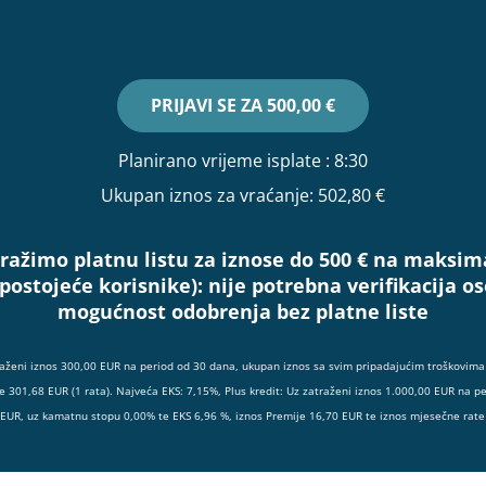
PRIJAVI SE ZA
500,00 €
Planirano vrijeme isplate
: 8:30
Ukupan iznos za vraćanje:
502,80 €
ražimo platnu listu za iznose do 500 € na maksim
(postojeće korisnike):
nije potrebna verifikacija 
mogućnost odobrenja bez platne liste
raženi iznos 300,00 EUR na period od 30 dana, ukupan iznos sa svim pripadajućim troškovima 
e 301,68 EUR (1 rata). Najveća EKS: 7,15%, Plus kredit: Uz zatraženi iznos 1.000,00 EUR na p
 EUR, uz kamatnu stopu 0,00% te EKS 6,96 %, iznos Premije 16,70 EUR te iznos mjesečne rate 