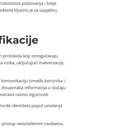
činkovitost poslovanja i bolje
bankama
ključno je za uspješnu
fikacije
ih protokola koji omogućavaju
 rizika, uključujući malverzacije,
 komunikaciju između korisnika i
va zlouporaba informacija u slučaju
ovećava razinu sigurnosti.
tvrde identiteta poput unošenja
va pristup neovlaštenim osobama.