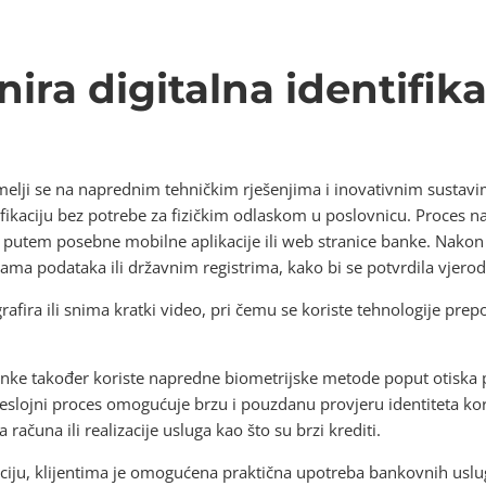
ira digitalna identifika
emelji se na naprednim tehničkim rješenjima i inovativnim sustav
tifikaciju bez potrebe za fizičkim odlaskom u poslovnicu. Proces n
utem posebne mobilne aplikacije ili web stranice banke. Nakon t
ma podataka ili državnim registrima, kako bi se potvrdila vjero
rafira ili snima kratki video, pri čemu se koriste tehnologije pre
nke također koriste napredne biometrijske metode poput otiska pr
eslojni proces omogućuje brzu i pouzdanu provjeru identiteta kor
čuna ili realizacije usluga kao što su brzi krediti.
kaciju, klijentima je omogućena praktična upotreba bankovnih usluga