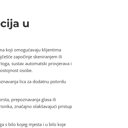
cija u
ima koji omogućavaju klijentima
ajčešće započinje skeniranjem ili
oga, sustav automatski provjerava i
dostojnost osobe.
poznavanja lica za dodatnu potvrdu
sta, prepoznavanja glasa ili
isnika, značajno olakšavajući pristup
 s bilo kojeg mjesta i u bilo koje