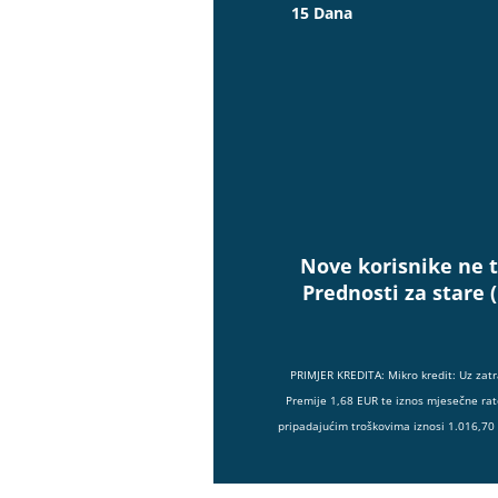
15 Dana
Nove korisnike ne t
Prednosti za stare 
PRIMJER KREDITA: Mikro kredit: Uz zat
Premije 1,68 EUR te iznos mjesečne rat
pripadajućim troškovima iznosi 1.016,70