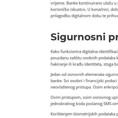
vrijeme. Banke kontinuirano ulažu u r
korisničko iskustvo. U konačnici, do
prilagodbu digitalnom dobu te prihva
Sigurnosni pr
Kako funkcionira digitalna identifik
pouzdanu zaštitu osobnih podataka kor
hakiranje ili krađu identiteta, stoga
Jedan od osnovnih elemenata sigurno
banke. Svi osobni i financijski podaci
neovlaštenog pristupa. Osim enkripcij
Ovim pristupom, osim osnovnog upisa
jednokratnog koda poslanog SMS-om il
Korištenjem biometrijskih podataka p