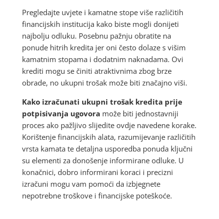
Pregledajte uvjete i kamatne stope više različitih
financijskih institucija kako biste mogli donijeti
najbolju odluku. Posebnu pažnju obratite na
ponude hitrih kredita jer oni često dolaze s višim
kamatnim stopama i dodatnim naknadama. Ovi
krediti mogu se činiti atraktivnima zbog brze
obrade, no ukupni trošak može biti značajno viši.
Kako izračunati ukupni trošak kredita prije
potpisivanja ugovora
može biti jednostavniji
proces ako pažljivo slijedite ovdje navedene korake.
Korištenje financijskih alata, razumijevanje različitih
vrsta kamata te detaljna usporedba ponuda ključni
su elementi za donošenje informirane odluke. U
konačnici, dobro informirani koraci i precizni
izračuni mogu vam pomoći da izbjegnete
nepotrebne troškove i financijske poteškoće.