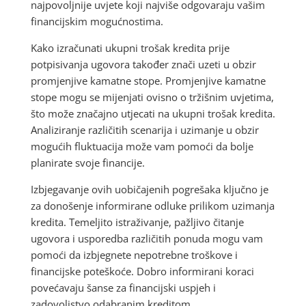
najpovoljnije uvjete koji najviše odgovaraju vašim
financijskim mogućnostima.
Kako izračunati ukupni trošak kredita prije
potpisivanja ugovora također znači uzeti u obzir
promjenjive kamatne stope. Promjenjive kamatne
stope mogu se mijenjati ovisno o tržišnim uvjetima,
što može značajno utjecati na ukupni trošak kredita.
Analiziranje različitih scenarija i uzimanje u obzir
mogućih fluktuacija može vam pomoći da bolje
planirate svoje financije.
Izbjegavanje ovih uobičajenih pogrešaka ključno je
za donošenje informirane odluke prilikom uzimanja
kredita. Temeljito istraživanje, pažljivo čitanje
ugovora i usporedba različitih ponuda mogu vam
pomoći da izbjegnete nepotrebne troškove i
financijske poteškoće. Dobro informirani koraci
povećavaju šanse za financijski uspjeh i
zadovoljstvo odabranim kreditom.