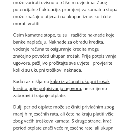
može varirati ovisno o tržišnim uvjetima. Zbog
potencijalne fluktuacije, promjenjiva kamatna stopa
može značajno utjecati na ukupan iznos koji ćete
morati vratiti.
Osim kamatne stope, tu su i različite naknade koje
banke naplaćuju. Naknade za obradu kredita,
vođenje računa te osiguranje kredita mogu
značajno povećati ukupan trošak. Prije potpisivanja
ugovora, pažljivo pročitajte sve uvjete i provjerite
koliki su ukupni troškovi naknada.
Kada razmišljamo
kako izračunati ukupni trošak
kredita prije potpisivanja ugovora
, ne smijemo
zaboraviti trajanje otplate.
Dulji period otplate može se činiti privlačnim zbog
manjih mjesečnih rata, ali ćete na kraju platiti više
zbog većih troškova kamata. S druge strane, kraći
period otplate znači veće mjesečne rate, ali ukupni