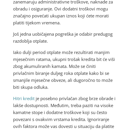
zanemaruju administrativne troškove, naknade za
obradu i osiguranje. Ovi dodatni troškovi mogu
značajno povećati ukupan iznos koji ćete morati
platiti tijekom vremena.
Još jedna uobičajena pogreška je odabir predugog
razdoblja otplate.
Iako dulji period otplate može rezultirati manjim
mjesečnim ratama, ukupni trošak kredita bit će viši
zbog akumuliranih kamata. Može se činiti
privlačnim biranje duljeg roka otplate kako bi se
smanjile mjesečne obveze, ali dugoročno to može
biti skupa odluka.
Hitri kredit
je posebno privlačan zbog brze obrade i
lakše dostupnosti. Međutim, treba paziti na visoke
kamatne stope i dodatne troškove koji su često
povezani s ovakvim vrstama kredita. Ignoriranje
ovih faktora može vas dovesti u situaciju da platite