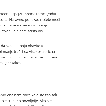
deru i špajzi i prema tome graditi
 tjedna. Naravno, ponekad nećete moći
avjet da se
namirnice
moraju
stvari koje nam zaista nisu
 i da svoju kupnju obavite u
 bi manje trošili da visokokaloričnu
azuju da ljudi koji se zdravije hrane
 i grickalica.
samo one namirnice koje ste zapisali
koje su puno povoljnije. Ako ste