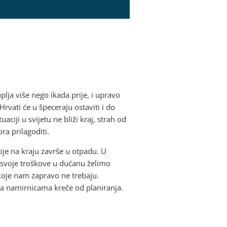
lja više nego ikada prije, i upravo
Hrvati će u špeceraju ostaviti i do
iji u svijetu ne bliži kraj, strah od
a prilagoditi.
oje na kraju završe u otpadu. U
o svoje troškove u dućanu želimo
oje nam zapravo ne trebaju.
a na namirnicama kreče od planiranja.