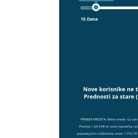
15 Dana
Nove korisnike ne t
Prednosti za stare 
PRIMJER KREDITA: Mikro kredit: Uz zat
Premije 1,68 EUR te iznos mjesečne rat
pripadajućim troškovima iznosi 1.016,70