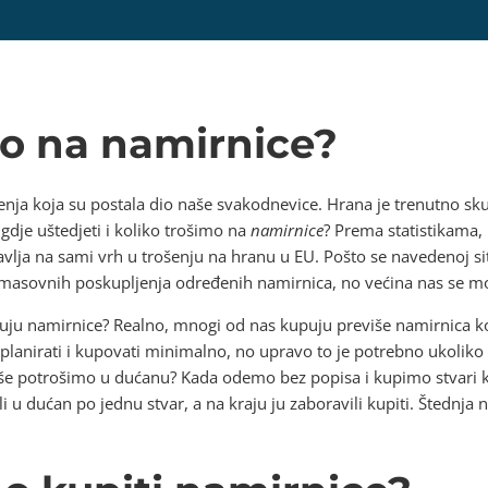
mo na namirnice?
nja koja su postala dio naše svakodnevice. Hrana je trenutno skup
 gdje uštedjeti i koliko trošimo na
namirnice
? Prema statistikama, 
lja na sami vrh u trošenju na hranu u EU. Pošto se navedenoj situac
 masovnih poskupljenja određenih namirnica, no većina nas se mor
kupuju namirnice? Realno, mnogi od nas kupuju previše namirnica k
 planirati i kupovati minimalno, no upravo to je potrebno ukolik
še potrošimo u dućanu? Kada odemo bez popisa i kupimo stvari k
li u dućan po jednu stvar, a na kraju ju zaboravili kupiti. Štednj