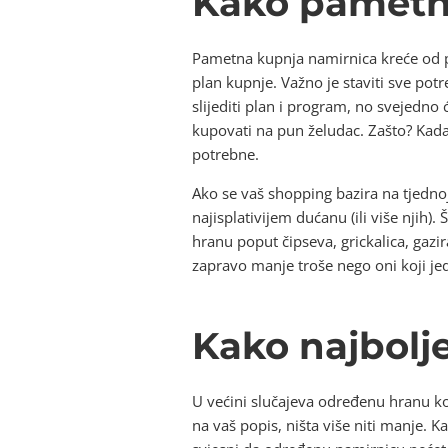
Kako pametno
Pametna kupnja namirnica kreće od pr
plan kupnje. Važno je staviti sve po
slijediti plan i program, no svejedno
kupovati na pun želudac. Zašto? Kad
potrebne.
Ako se vaš shopping bazira na tjednoj 
najisplativijem dućanu (ili više njih)
hranu poput čipseva, grickalica, gazir
zapravo manje troše nego oni koji jed
Kako najbolje
U većini slučajeva određenu hranu koj
na vaš popis, ništa više niti manje. 