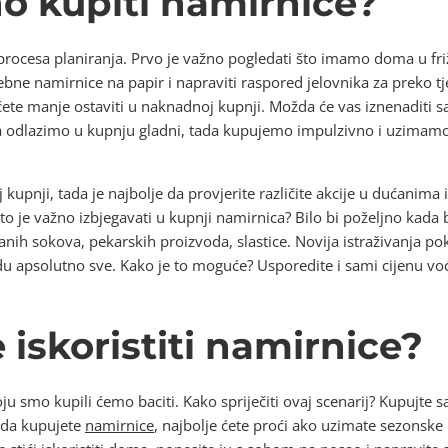
 kupiti namirnice?
ocesa planiranja. Prvo je važno pogledati što imamo doma u friži
trebne namirnice na papir i napraviti raspored jelovnika za preko
 ćete manje ostaviti u naknadnoj kupnji. Možda će vas iznenaditi s
a odlazimo u kupnju gladni, tada kupujemo impulzivno i uzimamo 
kupnji, tada je najbolje da provjerite različite akcije u dućanima
. Što je važno izbjegavati u kupnji namirnica? Bilo bi poželjno kada
anih sokova, pekarskih proizvoda, slastice. Novija istraživanja pok
u apsolutno sve. Kako je to moguće? Usporedite i sami cijenu voća
 iskoristiti namirnice?
u smo kupili ćemo baciti. Kako spriječiti ovaj scenarij? Kupujte 
Kada kupujete
namirnice
, najbolje ćete proći ako uzimate sezonske 