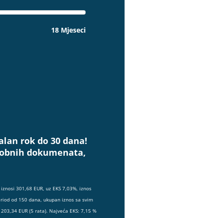
18 Mjeseci
alan rok do 30 dana!
osobnih dokumenata,
iznosi 301,68 EUR, uz EKS 7,03%, iznos
eriod od 150 dana, ukupan iznos sa svim
203,34 EUR (5 rata). Najveća EKS: 7,15 %