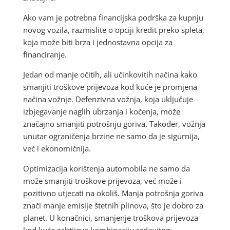
Ako vam je potrebna financijska podrška za kupnju
novog vozila, razmislite o opciji kredit preko spleta,
koja može biti brza i jednostavna opcija za
financiranje.
Jedan od manje očitih, ali učinkovitih načina kako
smanjiti troškove prijevoza kod kuće je promjena
načina vožnje. Defenzivna vožnja, koja uključuje
izbjegavanje naglih ubrzanja i kočenja, može
značajno smanjiti potrošnju goriva. Također, vožnja
unutar ograničenja brzine ne samo da je sigurnija,
već i ekonomičnija.
Optimizacija korištenja automobila ne samo da
može smanjiti troškove prijevoza, već može i
pozitivno utjecati na okoliš. Manja potrošnja goriva
znači manje emisije štetnih plinova, što je dobro za
planet. U konačnici, smanjenje troškova prijevoza
kod kuće zahtijeva kombinaciju redovitog