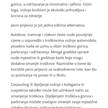
gorivo, a održavanje je minimalno i jeftino. Osim
toga, vožnja biciklom je ekološki prihvatljiva i
korisna za zdravlje.
Javni prijevoz je još jedna odlična alternativa.
Autobusi, tramvaji i vlakovi često nude povoljnije
cijene u usporedbi s troškovima vožnje automobila,
posebno kada se uzmu u obzir troškovi goriva,
parkiranja i održavanja. Mnoge gradske uprave
nude mjesečne ili godišnje karte koje mogu
dodatno smanjiti troškove. Razmislite o tome da
koristite javni prijevoz za svakodnevne rute, kao što
su putovanja na posao ili u školu.
Carpooling ili dijeljenje vožnje s kolegama ili
susjedima također može biti učinkovit način za
smanjenje troškova. Dijeljenjem troškova goriva i
parkiranja možete značajno smanjiti svoje mjesečne
izdatke. Postoje i aplikacije koje olakšavaju