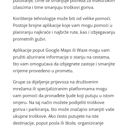
putovanje, čime se smanjuje potreba za višestrukim
izlascima i time smanjuju troškovi goriva.
Korištenje tehnologije može biti od velike pomoći.
Postoje brojne aplikacije koje vam mogu pomoći u
planiranju najkraće i najbrže rute, kao i izbjegavanju
prometnih gužvi.
Aplikacije poput Google Maps ili Waze mogu vam
pružiti ažurirane informacije o stanju na cestama,
što vam omogućava da izbjegnete zastoje i smanjite
vrijeme provedeno u prometu.
Grupe za dijeljenje prijevoza na društvenim
mrežama ili specijaliziranim platformama mogu
vam pomoći da pronađete ljude koji putuju u istom
smjeru. Na taj način možete podijeliti troškove
goriva i parkiranja, što može značajno smanjiti vaše
ukupne troškove. Ako često putujete na iste
destinacije, poput posla ili škole, organiziranje