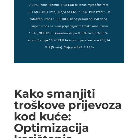
7,03%, iznos Premije 1,68 EUR te iznos mjesečne rate
301,68 EUR (1 rata). Najveća EKS: 7,15%, Plus kredit: Uz
zatraženi iznos 1.000,00 EUR na period od 150 dana,
ukupan iznos sa svim pripadajućim troškovima iznosi
1.016,70 EUR, uz kamatnu stopu 0,00% te EKS 6,96 %,
iznos Premije 16,70 EUR te iznos mjesečne rate 203,34
EUR (5 rata). Najveća EKS: 7,15 %
Kako smanjiti
troškove prijevoza
kod kuće:
Optimizacija