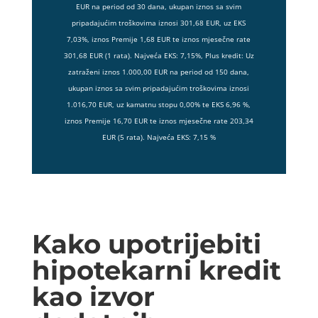
EUR na period od 30 dana, ukupan iznos sa svim
pripadajućim troškovima iznosi 301,68 EUR, uz EKS
7,03%, iznos Premije 1,68 EUR te iznos mjesečne rate
301,68 EUR (1 rata). Najveća EKS: 7,15%, Plus kredit: Uz
zatraženi iznos 1.000,00 EUR na period od 150 dana,
ukupan iznos sa svim pripadajućim troškovima iznosi
1.016,70 EUR, uz kamatnu stopu 0,00% te EKS 6,96 %,
iznos Premije 16,70 EUR te iznos mjesečne rate 203,34
EUR (5 rata). Najveća EKS: 7,15 %
Kako upotrijebiti
hipotekarni kredit
kao izvor