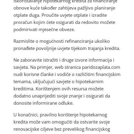
Iskorištavanje hipotekarnog kredita za financiranje
obnove kuće također zahtijeva pažljivo planiranje
otplate duga. Proučite uvjete otplate i izradite
proračun kojim ćete osigurati da redovito možete
podmirivati mjesečne obveze.
Razmislite o mogućnosti refinanciranja ukoliko
pronađete povoljnije uvjete tijekom trajanja kredita.
Ne zaboravite istražiti i druge izvore informacija i
savjeta. Na primjer, web stranica paridozaplata.com
nudi korisne članke i vodiče o različitim financijskim
temama, uključujući savjete o hipotekarnim
kreditima. Korištenjem ovih resursa možete
dodatno unaprijediti svoje znanje i osigurati da
donosite informirane odluke.
U konačnici, pravilno korištenje hipotekarnog
kredita može vam omogućiti da ostvarite svoje
renovacijske ciljeve bez prevelikog financijskog