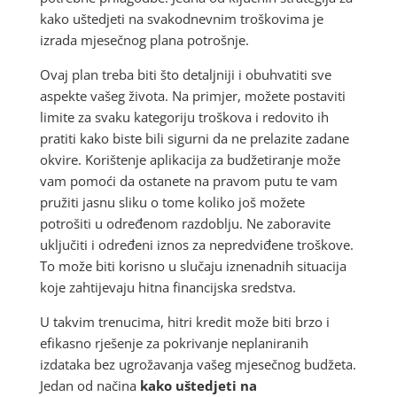
kako uštedjeti na svakodnevnim troškovima je
izrada mjesečnog plana potrošnje.
Ovaj plan treba biti što detaljniji i obuhvatiti sve
aspekte vašeg života. Na primjer, možete postaviti
limite za svaku kategoriju troškova i redovito ih
pratiti kako biste bili sigurni da ne prelazite zadane
okvire. Korištenje aplikacija za budžetiranje može
vam pomoći da ostanete na pravom putu te vam
pružiti jasnu sliku o tome koliko još možete
potrošiti u određenom razdoblju. Ne zaboravite
uključiti i određeni iznos za nepredviđene troškove.
To može biti korisno u slučaju iznenadnih situacija
koje zahtijevaju hitna financijska sredstva.
U takvim trenucima, hitri kredit može biti brzo i
efikasno rješenje za pokrivanje neplaniranih
izdataka bez ugrožavanja vašeg mjesečnog budžeta.
Jedan od načina
kako uštedjeti na