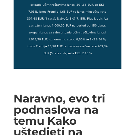
pripadajućim troškovima iznosi 301,68 EUR, uz EKS
7,03%, iznos Premije 1,68 EUR te iznos mjesečne rate
301,68 EUR (1 rata). Najveća EKS: 7,15%, Plus kredit: Uz
zatraženi iznos 1.000,00 EUR na period od 150 dana,
ukupan iznos sa svim pripadajućim troškovima iznosi
1.016,70 EUR, uz kamatnu stopu 0,00% te EKS 6,96 %,
iznos Premije 16,70 EUR te iznos mjesečne rate 203,34
EUR (5 rata). Najveća EKS: 7,15 %
Naravno, evo tri
podnaslova na
temu Kako
uštedjeti na