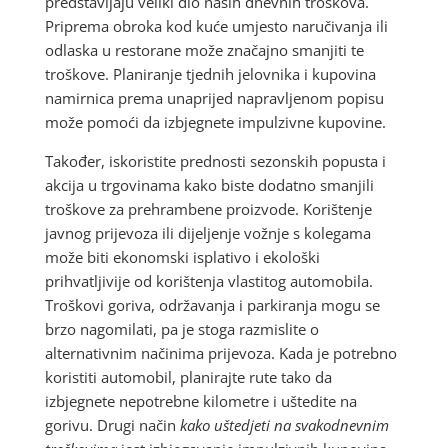
predstavljaju veliki dio naših dnevnih troškova.
Priprema obroka kod kuće umjesto naručivanja ili
odlaska u restorane može značajno smanjiti te
troškove. Planiranje tjednih jelovnika i kupovina
namirnica prema unaprijed napravljenom popisu
može pomoći da izbjegnete impulzivne kupovine.
Također, iskoristite prednosti sezonskih popusta i
akcija u trgovinama kako biste dodatno smanjili
troškove za prehrambene proizvode. Korištenje
javnog prijevoza ili dijeljenje vožnje s kolegama
može biti ekonomski isplativo i ekološki
prihvatljivije od korištenja vlastitog automobila.
Troškovi goriva, održavanja i parkiranja mogu se
brzo nagomilati, pa je stoga razmislite o
alternativnim načinima prijevoza. Kada je potrebno
koristiti automobil, planirajte rute tako da
izbjegnete nepotrebne kilometre i uštedite na
gorivu. Drugi način
kako uštedjeti na svakodnevnim