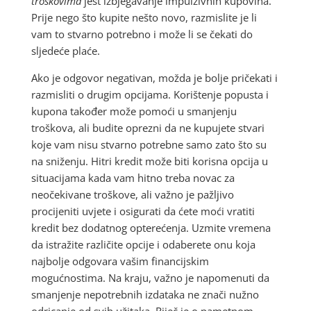
troškovima
jest izbjegavanje impulzivnih kupovina.
Prije nego što kupite nešto novo, razmislite je li
vam to stvarno potrebno i može li se čekati do
sljedeće plaće.
Ako je odgovor negativan, možda je bolje pričekati i
razmisliti o drugim opcijama. Korištenje popusta i
kupona također može pomoći u smanjenju
troškova, ali budite oprezni da ne kupujete stvari
koje vam nisu stvarno potrebne samo zato što su
na sniženju. Hitri kredit može biti korisna opcija u
situacijama kada vam hitno treba novac za
neočekivane troškove, ali važno je pažljivo
procijeniti uvjete i osigurati da ćete moći vratiti
kredit bez dodatnog opterećenja. Uzmite vremena
da istražite različite opcije i odaberete onu koja
najbolje odgovara vašim financijskim
mogućnostima. Na kraju, važno je napomenuti da
smanjenje nepotrebnih izdataka ne znači nužno
odricanje od svih užitaka. Riječ je o pametnom