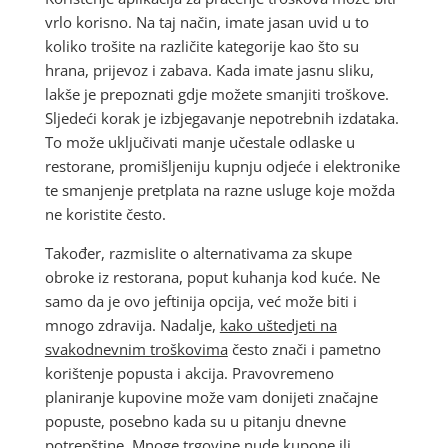
vrlo korisno. Na taj način, imate jasan uvid u to
koliko trošite na različite kategorije kao što su
hrana, prijevoz i zabava. Kada imate jasnu sliku,
lakše je prepoznati gdje možete smanjiti troškove.
Sljedeći korak je izbjegavanje nepotrebnih izdataka.
To može uključivati manje učestale odlaske u
restorane, promišljeniju kupnju odjeće i elektronike
te smanjenje pretplata na razne usluge koje možda
ne koristite često.
Također, razmislite o alternativama za skupe
obroke iz restorana, poput kuhanja kod kuće. Ne
samo da je ovo jeftinija opcija, već može biti i
mnogo zdravija. Nadalje,
kako uštedjeti na
svakodnevnim troškovima
često znači i pametno
korištenje popusta i akcija. Pravovremeno
planiranje kupovine može vam donijeti značajne
popuste, posebno kada su u pitanju dnevne
potrepštine. Mnoge trgovine nude kupone ili