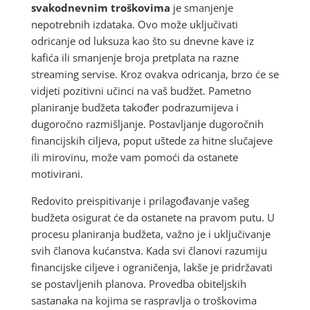
svakodnevnim troškovima
je smanjenje
nepotrebnih izdataka. Ovo može uključivati
odricanje od luksuza kao što su dnevne kave iz
kafića ili smanjenje broja pretplata na razne
streaming servise. Kroz ovakva odricanja, brzo će se
vidjeti pozitivni učinci na vaš budžet. Pametno
planiranje budžeta također podrazumijeva i
dugoročno razmišljanje. Postavljanje dugoročnih
financijskih ciljeva, poput uštede za hitne slučajeve
ili mirovinu, može vam pomoći da ostanete
motivirani.
Redovito preispitivanje i prilagođavanje vašeg
budžeta osigurat će da ostanete na pravom putu. U
procesu planiranja budžeta, važno je i uključivanje
svih članova kućanstva. Kada svi članovi razumiju
financijske ciljeve i ograničenja, lakše je pridržavati
se postavljenih planova. Provedba obiteljskih
sastanaka na kojima se raspravlja o troškovima