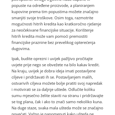
popuste na određene proizvode, a planiranjem
kupovine prema tim popustima možete značajno
smanjiti svoje troškove. Osim toga, razmotrite
mogućnosti hitrih kredita kao kratkoročno rješenje
za neočekivane financijske situacije. Korištenje
hitrih kredita može vam pomoći premostiti
financijske praznine bez prevelikog opterećenja
dugovima.
Ipak, budite oprezni i uvijek pažljivo pročitajte
uvjete prije nego se obvežete na bilo kakav kredit.
Na kraju, uvijek je dobra ideja imati postavljene
ciljeve i pridržavati ih se. Postavljanjem malih,
ostvarivih ciljeva možete bolje pratiti svoj napredak
i motivirati se za daljnje uštede. Odlučite koliku
sumu mjesečno želite staviti na stranu i pridržavajte
se tog plana, čak i ako to znači samo nekoliko kuna.
Na duge staze, svaka mala ušteda može se značajno
povećati. Važno je napomenuti kako ušteda ne