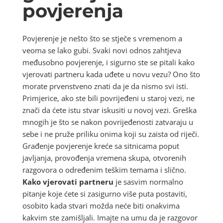
povjerenja
Povjerenje je nešto što se stječe s vremenom a
veoma se lako gubi. Svaki novi odnos zahtjeva
međusobno povjerenje, i sigurno ste se pitali kako
vjerovati partneru kada uđete u novu vezu? Ono što
morate prvenstveno znati da je da nismo svi isti.
Primjerice, ako ste bili povrijeđeni u staroj vezi, ne
znači da ćete istu stvar iskusiti u novoj vezi. Greška
mnogih je što se nakon povrijeđenosti zatvaraju u
sebe i ne pruže priliku onima koji su zaista od riječi.
Građenje povjerenje kreće sa sitnicama poput
javljanja, provođenja vremena skupa, otvorenih
razgovora o određenim teškim temama i slično.
Kako vjerovati partneru
je sasvim normalno
pitanje koje ćete si zasigurno više puta postaviti,
osobito kada stvari možda neće biti onakvima
kakvim ste zamišljali. Imajte na umu da je razgovor