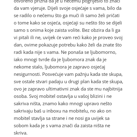
otvoreno prizna da je u nečemu pogriješio to znači
da vam vjeruje. Dijeli svoje osjećaje s vama, bilo da
se radilo o nečemu što ga muči ili samo želi pričati
o tome kako se osjeća, osjećaji su nešto što se dijeli
samo s onima koje zaista volite. Bez obzira da li ga
vi pitali ili ne, uvijek će vam reći kako je proveo svoj
dan, ovime pokazuje potrebu kako želi da znate što
radi kada nije s vama. Ne ponaša se ljubomorno,
iako mnogi tvrde da je ljubomora znak da je
nekome stalo, ljubomora je zapravo osjećaj
nesigurnosti. Posvećuje vam pažnju kada ste skupa,
sve ostale stvari padaju u drugi plan kada ste skupa,
ovo je zapravo ultimativni znak da ste mu najbitnija
osoba. Svoj mobitel ostavlja u vašoj blizini i ne
sakriva ništa, znamo kako mnogi upravo nešto
sakrivaju baš u inboxu na mobitelu, no ako on
mobitel stavlja sa strane i ne nosi ga uvijek sa
sobom kada je s vama znači da zaista ništa ne
skriva.