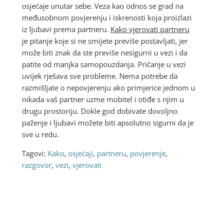
osjećaje unutar sebe. Veza kao odnos se grad na
međusobnom povjerenju i iskrenosti koja proizlazi
iz ljubavi prema partneru.
Kako vjerovati partneru
je pitanje koje si ne smijete previše postavljati, jer
može biti znak da ste previše nesigurni u vezi i da
patite od manjka samopouzdanja. Pričanje u vezi
uvijek rješava sve probleme. Nema potrebe da
razmišljate o nepovjerenju ako primjerice jednom u
nikada vaš partner uzme mobitel i otiđe s njim u
drugu prostoriju. Dokle god dobivate dovoljno
paženje i ljubavi možete biti apsolutno sigurni da je
sve u redu.
Tagovi:
Kako
,
osjećaji
,
partneru
,
povjerenje
,
razgovor
,
vezi
,
vjerovati