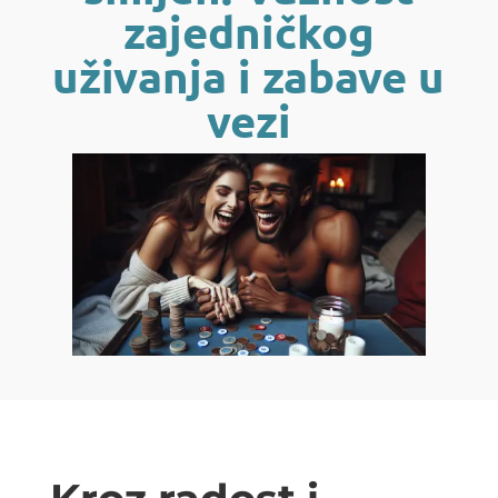
zajedničkog
uživanja i zabave u
vezi