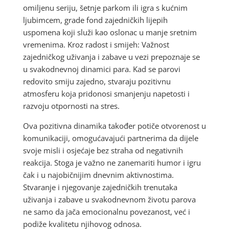
omiljenu seriju, šetnje parkom ili igra s kućnim
ljubimcem, grade fond zajedničkih lijepih
uspomena koji služi kao oslonac u manje sretnim
vremenima. Kroz radost i smijeh: Važnost
zajedničkog uživanja i zabave u vezi prepoznaje se
u svakodnevnoj dinamici para. Kad se parovi
redovito smiju zajedno, stvaraju pozitivnu
atmosferu koja pridonosi smanjenju napetosti i
razvoju otpornosti na stres.
Ova pozitivna dinamika također potiče otvorenost u
komunikaciji, omogućavajući partnerima da dijele
svoje misli i osjećaje bez straha od negativnih
reakcija. Stoga je važno ne zanemariti humor i igru
čak i u najobičnijim dnevnim aktivnostima.
Stvaranje i njegovanje zajedničkih trenutaka
uživanja i zabave u svakodnevnom životu parova
ne samo da jača emocionalnu povezanost, već i
podiže kvalitetu njihovog odnosa.