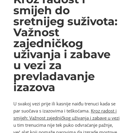
smijeh do
sretnijeg suživota:
Važnost
zajedničkog
uživanja i zabave
u vezi za
prevladavanje
izazova
U svakoj vezi prije ili kasnije naiđu trenuci kada se
par suočava s izazovima i teškoćama.
Kroz radost i
smijeh: Važnost zajedničkog uživanja i zabave u vezi
u tim trenucima nije tek puko odvraćanje pažnje,
već alat koji pomaže parovima da izgrade mostove