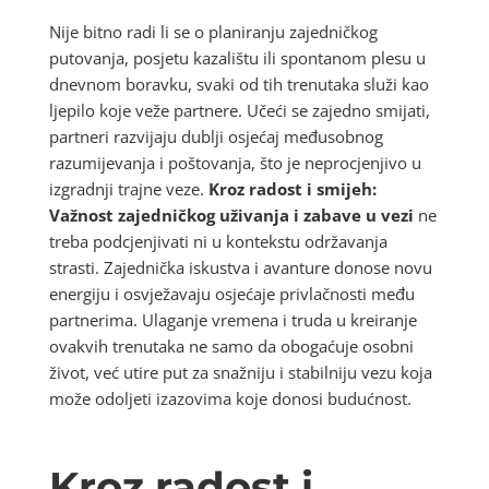
Nije bitno radi li se o planiranju zajedničkog
putovanja, posjetu kazalištu ili spontanom plesu u
dnevnom boravku, svaki od tih trenutaka služi kao
ljepilo koje veže partnere. Učeći se zajedno smijati,
partneri razvijaju dublji osjećaj međusobnog
razumijevanja i poštovanja, što je neprocjenjivo u
izgradnji trajne veze.
Kroz radost i smijeh:
Važnost zajedničkog uživanja i zabave u vezi
ne
treba podcjenjivati ni u kontekstu održavanja
strasti. Zajednička iskustva i avanture donose novu
energiju i osvježavaju osjećaje privlačnosti među
partnerima. Ulaganje vremena i truda u kreiranje
ovakvih trenutaka ne samo da obogaćuje osobni
život, već utire put za snažniju i stabilniju vezu koja
može odoljeti izazovima koje donosi budućnost.
Kroz radost i