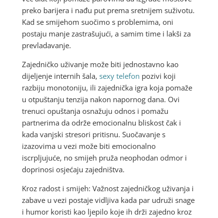
preko barijera i nađu put prema sretnijem suživotu.
Kad se smijehom suočimo s problemima, oni
postaju manje zastrašujući, a samim time i lakši za
prevladavanje.
Zajedničko uživanje može biti jednostavno kao
dijeljenje internih šala,
sexy telefon
pozivi koji
razbiju monotoniju, ili zajednička igra koja pomaže
u otpuštanju tenzija nakon napornog dana. Ovi
trenuci opuštanja osnažuju odnos i pomažu
partnerima da održe emocionalnu bliskost čak i
kada vanjski stresori pritisnu. Suočavanje s
izazovima u vezi može biti emocionalno
iscrpljujuće, no smijeh pruža neophodan odmor i
doprinosi osjećaju zajedništva.
Kroz radost i smijeh: Važnost zajedničkog uživanja i
zabave u vezi postaje vidljiva kada par udruži snage
i humor koristi kao ljepilo koje ih drži zajedno kroz