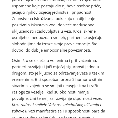
uspomene koje postaju dio njihove osobne priče,
jačajući njihov osjećaj jedinstva i pripadnosti.
Znanstvena istraživanja pokazuju da dijeljenje
pozitivnih iskustava vodi do veće međusobne
uključenosti i zadovoljstva u vezi. Kroz iskrene
osmijehe i neobuzdan smijeh, partneri se osjećaju
slobodnijima da izraze svoje prave emocije, što
dovodi do dublje emocionalne povezanosti.
Osim što se osjećaju voljenima i prihvaćenima,
partneri razvijaju i jači osjećaj sigurnosti jedno u
drugom, što je ključno za održavanje veze u teškim
vremenima. Biti sposoban pronaći humor u sitnim
stvarima, zajedno se smijati neuspjesima i tražiti
razloge za veselje i kad su okolnosti manje
povoljne, čini temelj za razvijanje otpornosti veze.
Kroz radost i smijeh: Važnost zajedničkog uživanja i
zabave u vezi
manifestira se i u sposobnosti para da
održe pozitivan stav čak i kada se suočavaju s