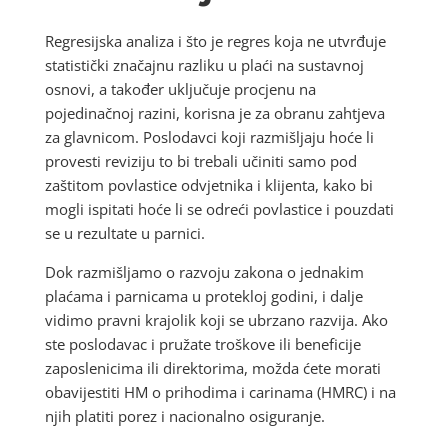
Regresijska analiza i što je regres koja ne utvrđuje
statistički značajnu razliku u plaći na sustavnoj
osnovi, a također uključuje procjenu na
pojedinačnoj razini, korisna je za obranu zahtjeva
za glavnicom. Poslodavci koji razmišljaju hoće li
provesti reviziju to bi trebali učiniti samo pod
zaštitom povlastice odvjetnika i klijenta, kako bi
mogli ispitati hoće li se odreći povlastice i pouzdati
se u rezultate u parnici.
Dok razmišljamo o razvoju zakona o jednakim
plaćama i parnicama u protekloj godini, i dalje
vidimo pravni krajolik koji se ubrzano razvija. Ako
ste poslodavac i pružate troškove ili beneficije
zaposlenicima ili direktorima, možda ćete morati
obavijestiti HM o prihodima i carinama (HMRC) i na
njih platiti porez i nacionalno osiguranje.