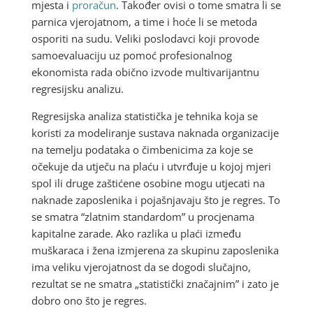
mjesta i
proračun
. Također ovisi o tome smatra li se
parnica vjerojatnom, a time i hoće li se metoda
osporiti na sudu. Veliki poslodavci koji provode
samoevaluaciju uz pomoć profesionalnog
ekonomista rada obično izvode multivarijantnu
regresijsku analizu.
Regresijska analiza statistička je tehnika koja se
koristi za modeliranje sustava naknada organizacije
na temelju podataka o čimbenicima za koje se
očekuje da utječu na plaću i utvrđuje u kojoj mjeri
spol ili druge zaštićene osobine mogu utjecati na
naknade zaposlenika i pojašnjavaju što je regres. To
se smatra “zlatnim standardom” u procjenama
kapitalne zarade. Ako razlika u plaći između
muškaraca i žena izmjerena za skupinu zaposlenika
ima veliku vjerojatnost da se dogodi slučajno,
rezultat se ne smatra „statistički značajnim” i zato je
dobro ono što je regres.