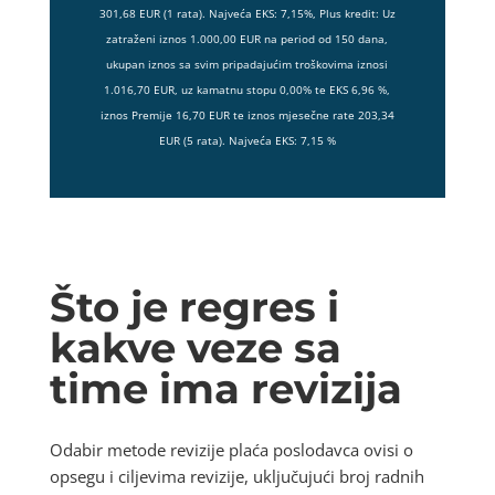
301,68 EUR (1 rata). Najveća EKS: 7,15%, Plus kredit: Uz
zatraženi iznos 1.000,00 EUR na period od 150 dana,
ukupan iznos sa svim pripadajućim troškovima iznosi
1.016,70 EUR, uz kamatnu stopu 0,00% te EKS 6,96 %,
iznos Premije 16,70 EUR te iznos mjesečne rate 203,34
EUR (5 rata). Najveća EKS: 7,15 %
Što je regres i
kakve veze sa
time ima revizija
Odabir metode revizije plaća poslodavca ovisi o
opsegu i ciljevima revizije, uključujući broj radnih