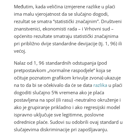
Međutim, kada veličina izmjerene razlike u plaći
ima malu vjerojatnost da se slučajno dogodi,
rezultat se smatra “statistički značajnim”. Društveni
znanstvenici, ekonomisti rada – i Vrhovni sud –
općenito rezultate smatraju statistički značajnima
pri približno dvije standardne devijacije (tj. 1, 96) ili
većoj.
Nalaz od 1, 96 standardnih odstupanja (pod
pretpostavkom „normalne raspodjele“ koja se
očituje poznatom grafikom krivulje zvona) ukazuje
na to da bi se očekivalo da će se data
razlika
u plaći
dogoditi slučajno 5% vremena ako je plaća
postavljena na spol (ili rasu) -neutralno okruženje i
ako je grupiranje prikladno i ako regresijski model
ispravno uključuje sve legitimne, poslovne
odrednice plaće. Sudovi su odobrili ovaj standard u
slučajevima diskriminacije pri zapošljavanju.