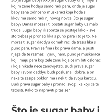
Što je sugar baby? Ako je sugar daddy onaj frajer s
kojim žene hodaju samo radi para, onda je sugar
baby žena (odnosno muškarac) koja hoda s
likovima samo radi njihovog novca.
Što je sugar
baby
? Danas možeš i ti postati sugar baby uz malo
truda. Sugar baby ili sponza se postaje lako – sve
što trebaš je pronaći lika s puno para i to je to. Ne
moraš ti sugar daddyu odmah reći da tražiš lika s
puno para. Pravi se fina i ko prava dama, a pusti
njega da te razmazi. Vjeruj nam, puno je muškaraca
koji imaju para koji žele ženu koja će im biti oslonac
i koja nikada neće zanovijetati. Budi prava sugar
baby i svom daddyu budi poslušna i dobra, a on
neka te zasipa poklonima i nek ti da svoju karticu.
Budi prava sugar baby i pronađi svog lika koji će te
tetošiti. Kako to napraviti pitaš se?
Što je sugar baby i