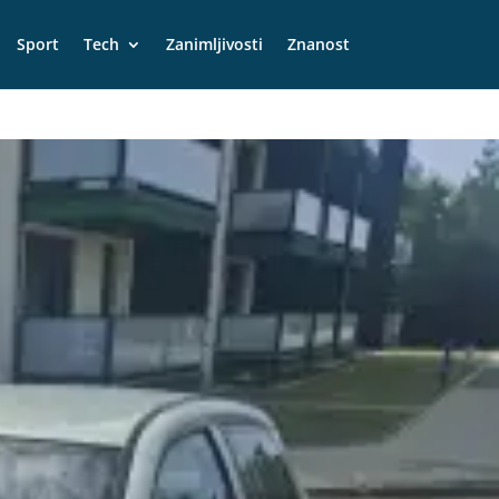
Sport
Tech
Zanimljivosti
Znanost