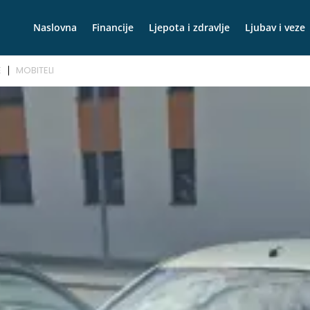
Naslovna
Financije
Ljepota i zdravlje
Ljubav i veze