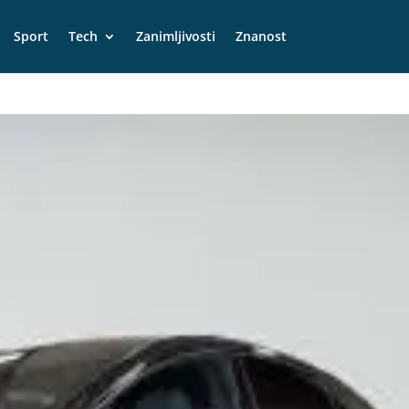
Sport
Tech
Zanimljivosti
Znanost