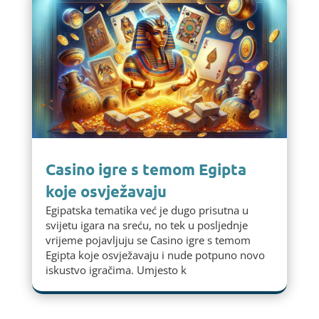
Casino igre s temom Egipta
koje osvježavaju
Egipatska tematika već je dugo prisutna u
svijetu igara na sreću, no tek u posljednje
vrijeme pojavljuju se Casino igre s temom
Egipta koje osvježavaju i nude potpuno novo
iskustvo igračima. Umjesto k