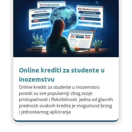
Online krediti za studente u
inozemstvu
Online krediti za studente u inozemstvu
postali su sve popularniji zbog svoje
pristupačnosti i fleksibilnosti. Jedna od glavnih
prednosti ovakvih kredita je mogućnost brzog
i jednostavnog apliciranja