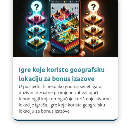
Igre koje koriste geografsku
lokaciju za bonus izazove
U posljednjih nekoliko godina svijet igara
doživio je znatne promjene zahvaljujući
tehnologiji koja omogućuje korištenje stvarne
lokacije igrača. Igre koje koriste geografsku
lokaciju za bonus izazove