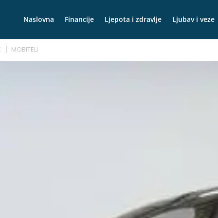
Naslovna
Financije
Ljepota i zdravlje
Ljubav i veze