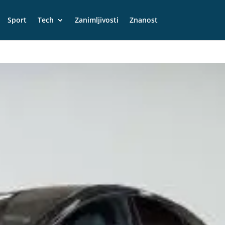
Sport
Tech
Zanimljivosti
Znanost