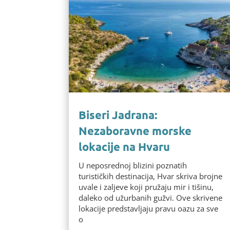
Biseri Jadrana:
Nezaboravne morske
lokacije na Hvaru
U neposrednoj blizini poznatih
turističkih destinacija, Hvar skriva brojne
uvale i zaljeve koji pružaju mir i tišinu,
daleko od užurbanih gužvi. Ove skrivene
lokacije predstavljaju pravu oazu za sve
o