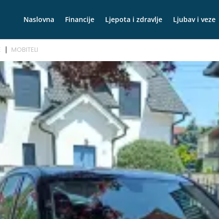
Naslovna
Financije
Ljepota i zdravlje
Ljubav i veze