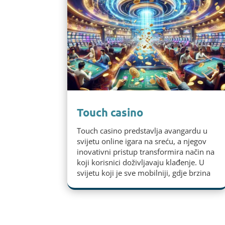
Touch casino
Touch casino predstavlja avangardu u
svijetu online igara na sreću, a njegov
inovativni pristup transformira način na
koji korisnici doživljavaju klađenje. U
svijetu koji je sve mobilniji, gdje brzina