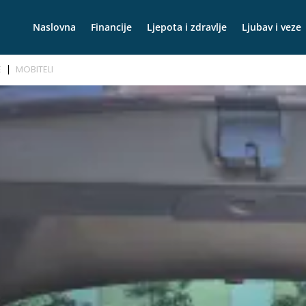
Naslovna
Financije
Ljepota i zdravlje
Ljubav i veze