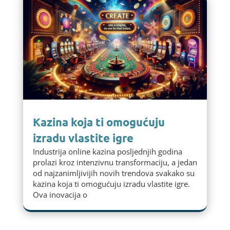
Kazina koja ti omogućuju
izradu vlastite igre
Industrija online kazina posljednjih godina
prolazi kroz intenzivnu transformaciju, a jedan
od najzanimljivijih novih trendova svakako su
kazina koja ti omogućuju izradu vlastite igre.
Ova inovacija o