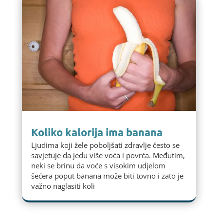
Koliko kalorija ima banana
Ljudima koji žele poboljšati zdravlje često se
savjetuje da jedu više voća i povrća. Međutim,
neki se brinu da voće s visokim udjelom
šećera poput banana može biti tovno i zato je
važno naglasiti koli