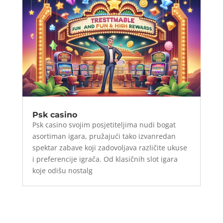
Psk casino
Psk casino svojim posjetiteljima nudi bogat
asortiman igara, pružajući tako izvanredan
spektar zabave koji zadovoljava različite ukuse
i preferencije igrača. Od klasičnih slot igara
koje odišu nostalg