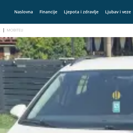
Naslovna
Financije
Ljepota i zdravlje
Ljubav i veze