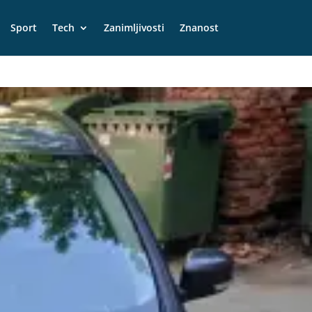
Sport
Tech
Zanimljivosti
Znanost