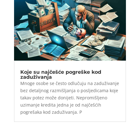
Koje su najčešće pogreške kod
zaduživanja
Mnoge osobe se često odlučuju na zaduživanje
bez detaljnog razmišljanja o posljedicama koje
takav potez može donijeti. Nepromišljeno
uzimanje kredita jedna je od najčešćih
pogrešaka kod zaduživanja. P