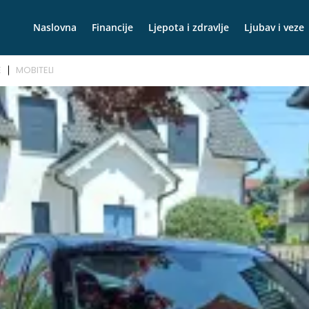
Naslovna
Financije
Ljepota i zdravlje
Ljubav i veze