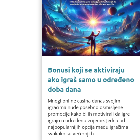
Bonusi koji se aktiviraju
ako igraš samo u određeno
doba dana
Mnogi online casina danas svojim
igračima nude posebno osmišljene
promocije kako bi ih motivirali da igre
igraju u određeno vrijeme. Jedna od
najpopularnijih opcija među igračima
svakako su večernji b