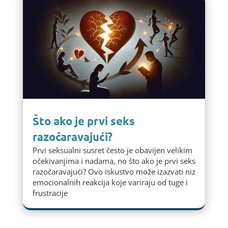
Što ako je prvi seks
razočaravajući?
Prvi seksualni susret često je obavijen velikim
očekivanjima i nadama, no što ako je prvi seks
razočaravajući? Ovo iskustvo može izazvati niz
emocionalnih reakcija koje variraju od tuge i
frustracije