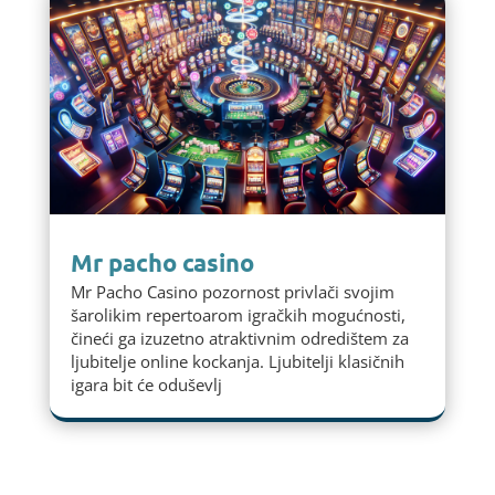
Mr pacho casino
Mr Pacho Casino pozornost privlači svojim
šarolikim repertoarom igračkih mogućnosti,
čineći ga izuzetno atraktivnim odredištem za
ljubitelje online kockanja. Ljubitelji klasičnih
igara bit će oduševlj