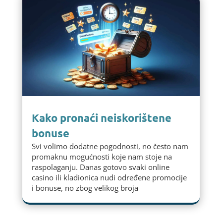
Kako pronaći neiskorištene
bonuse
Svi volimo dodatne pogodnosti, no često nam
promaknu mogućnosti koje nam stoje na
raspolaganju. Danas gotovo svaki online
casino ili kladionica nudi određene promocije
i bonuse, no zbog velikog broja