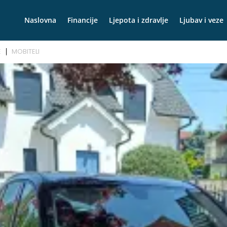
Naslovna
Financije
Ljepota i zdravlje
Ljubav i veze