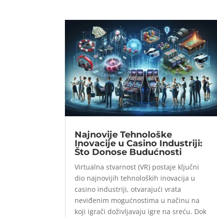
Najnovije Tehnološke
Inovacije u Casino Industriji:
Što Donose Budućnosti
Virtualna stvarnost (VR) postaje ključni
dio najnovijih tehnoloških inovacija u
casino industriji, otvarajući vrata
neviđenim mogućnostima u načinu na
koji igrači doživljavaju igre na sreću. Dok