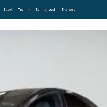
Sport
Tech
Zanimljivosti
Znanost