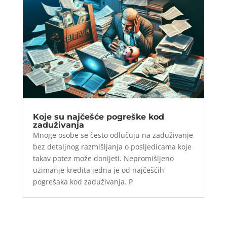
Koje su najčešće pogreške kod
zaduživanja
Mnoge osobe se često odlučuju na zaduživanje
bez detaljnog razmišljanja o posljedicama koje
takav potez može donijeti. Nepromišljeno
uzimanje kredita jedna je od najčešćih
pogrešaka kod zaduživanja. P