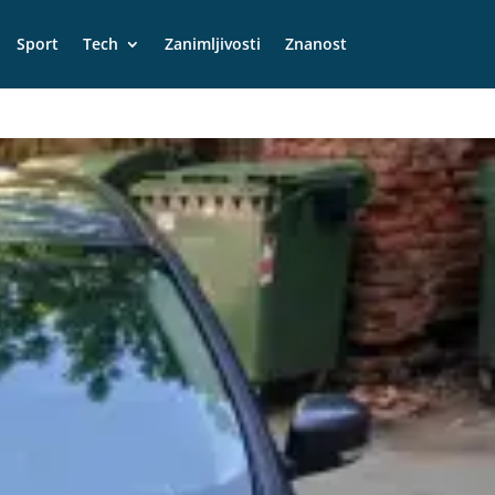
Sport
Tech
Zanimljivosti
Znanost