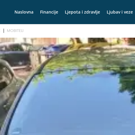
Naslovna
Financije
Ljepota i zdravlje
Ljubav i veze