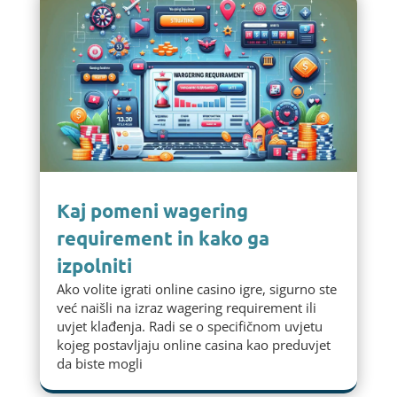
Kaj pomeni wagering
requirement in kako ga
izpolniti
Ako volite igrati online casino igre, sigurno ste
već naišli na izraz wagering requirement ili
uvjet klađenja. Radi se o specifičnom uvjetu
kojeg postavljaju online casina kao preduvjet
da biste mogli