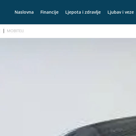
Naslovna
Financije
Ljepota i zdravlje
Ljubav i veze