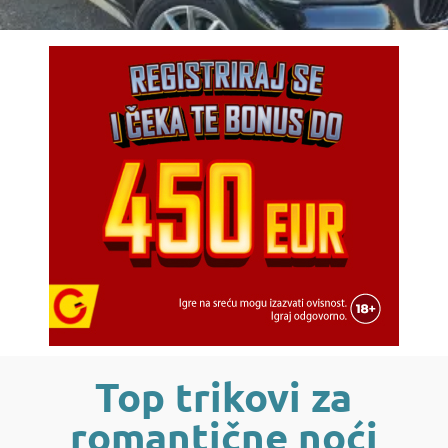
Top trikovi za
romantične noći