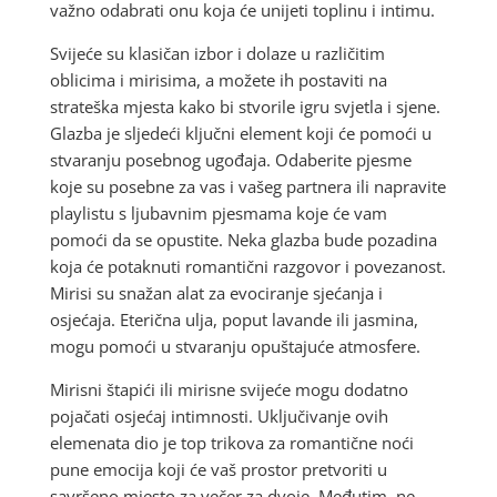
važno odabrati onu koja će unijeti toplinu i intimu.
Svijeće su klasičan izbor i dolaze u različitim
oblicima i mirisima, a možete ih postaviti na
strateška mjesta kako bi stvorile igru svjetla i sjene.
Glazba je sljedeći ključni element koji će pomoći u
stvaranju posebnog ugođaja. Odaberite pjesme
koje su posebne za vas i vašeg partnera ili napravite
playlistu s ljubavnim pjesmama koje će vam
pomoći da se opustite. Neka glazba bude pozadina
koja će potaknuti romantični razgovor i povezanost.
Mirisi su snažan alat za evociranje sjećanja i
osjećaja. Eterična ulja, poput lavande ili jasmina,
mogu pomoći u stvaranju opuštajuće atmosfere.
Mirisni štapići ili mirisne svijeće mogu dodatno
pojačati osjećaj intimnosti. Uključivanje ovih
elemenata dio je top trikova za romantične noći
pune emocija koji će vaš prostor pretvoriti u
savršeno mjesto za večer za dvoje. Međutim, ne