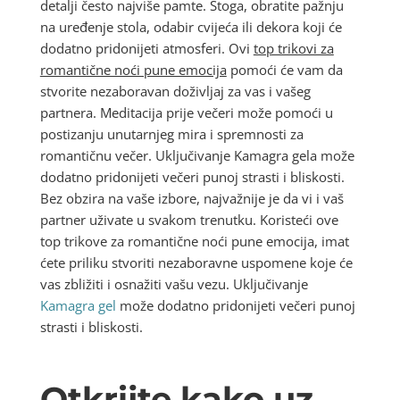
detalji često najviše pamte. Stoga, obratite pažnju
na uređenje stola, odabir cvijeća ili dekora koji će
dodatno pridonijeti atmosferi. Ovi
top trikovi za
romantične noći pune emocija
pomoći će vam da
stvorite nezaboravan doživljaj za vas i vašeg
partnera. Meditacija prije večeri može pomoći u
postizanju unutarnjeg mira i spremnosti za
romantičnu večer. Uključivanje Kamagra gela može
dodatno pridonijeti večeri punoj strasti i bliskosti.
Bez obzira na vaše izbore, najvažnije je da vi i vaš
partner uživate u svakom trenutku. Koristeći ove
top trikove za romantične noći pune emocija, imat
ćete priliku stvoriti nezaboravne uspomene koje će
vas zbližiti i osnažiti vašu vezu. Uključivanje
Kamagra gel
može dodatno pridonijeti večeri punoj
strasti i bliskosti.
Otkrijte kako uz