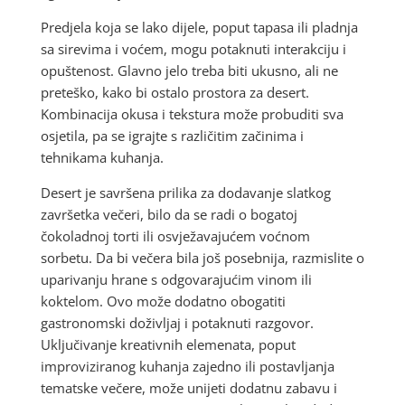
Predjela koja se lako dijele, poput tapasa ili pladnja
sa sirevima i voćem, mogu potaknuti interakciju i
opuštenost. Glavno jelo treba biti ukusno, ali ne
preteško, kako bi ostalo prostora za desert.
Kombinacija okusa i tekstura može probuditi sva
osjetila, pa se igrajte s različitim začinima i
tehnikama kuhanja.
Desert je savršena prilika za dodavanje slatkog
završetka večeri, bilo da se radi o bogatoj
čokoladnoj torti ili osvježavajućem voćnom
sorbetu. Da bi večera bila još posebnija, razmislite o
uparivanju hrane s odgovarajućim vinom ili
koktelom. Ovo može dodatno obogatiti
gastronomski doživljaj i potaknuti razgovor.
Uključivanje kreativnih elemenata, poput
improviziranog kuhanja zajedno ili postavljanja
tematske večere, može unijeti dodatnu zabavu i