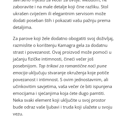
zaboravite i na male detalje koji čine razliku. Stol
ukrašen cvijećem ili elegantnim servisom može
dodati poseban štih i pokazati vašu pažnju prema
detaljima.
Za parove koji žele dodatno obogatiti svoj doživljaj,
razmislite o korištenju Kamagra gela za dodatnu
strast i povezanost. Ovaj proizvod može pomoći u
jačanju fizičke intimnosti, čineći večer još
posebnijom.
Top trikovi za romantične noći pune
emocija
uključuju stvaranje okruženja koje potiče
povezanost i intimnost. S ovim jednostavnim, ali
učinkovitim savjetima, vaša večer će biti ispunjena
emocijama i sjećanjima koja ćete dugo pamtiti.
Neka svaki element koji uključite u svoj prostor
bude odraz vaše ljubavi i truda koji ulažete u svoju
vezu.