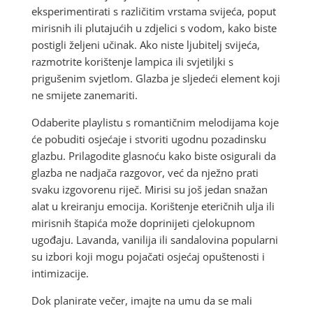
eksperimentirati s različitim vrstama svijeća, poput
mirisnih ili plutajućih u zdjelici s vodom, kako biste
postigli željeni učinak. Ako niste ljubitelj svijeća,
razmotrite korištenje lampica ili svjetiljki s
prigušenim svjetlom. Glazba je sljedeći element koji
ne smijete zanemariti.
Odaberite playlistu s romantičnim melodijama koje
će pobuditi osjećaje i stvoriti ugodnu pozadinsku
glazbu. Prilagodite glasnoću kako biste osigurali da
glazba ne nadjača razgovor, već da nježno prati
svaku izgovorenu riječ. Mirisi su još jedan snažan
alat u kreiranju emocija. Korištenje eteričnih ulja ili
mirisnih štapića može doprinijeti cjelokupnom
ugođaju. Lavanda, vanilija ili sandalovina popularni
su izbori koji mogu pojačati osjećaj opuštenosti i
intimizacije.
Dok planirate večer, imajte na umu da se mali