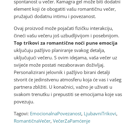
spontanost u večer. Kamagra gel može biti dodatni
element koji će obogatiti vašu romantičnu večer,
pružajući dodatnu intimu i povezanost.
Ovaj proizvod može pojačati fizičku interakciju,
čineći vašu večeru još uzbudljivijom i posebnijom.
Top trikovi za romantične noći pune emocija
uključuju pažljivo planiranje svakog detalja,
uključujući večeru. S ovim idejama, vaša večer uz
svijeće može postati nezaboravan doživljaj.
Personalizirani jelovnik i pažljivo birani detalji
stvorit će jedinstvenu atmosferu koja će vas i vašeg
partnera zbližiti. U konačnici, važno je uživati u
svakom trenutku i prepustiti se emocijama koje vas
povezuju.
Tagovi:
EmocionalnaPovezanost
,
LjubavniTrikovi
,
RomantičnaVečer
,
VečerZaPamćenje