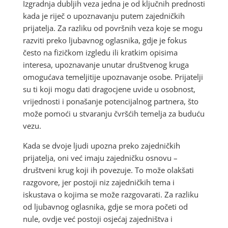
Izgradnja dubljih veza jedna je od ključnih prednosti
kada je riječ o upoznavanju putem zajedničkih
prijatelja. Za razliku od površnih veza koje se mogu
razviti preko ljubavnog oglasnika, gdje je fokus
često na fizičkom izgledu ili kratkim opisima
interesa, upoznavanje unutar društvenog kruga
omogućava temeljitije upoznavanje osobe. Prijatelji
su ti koji mogu dati dragocjene uvide u osobnost,
vrijednosti i ponašanje potencijalnog partnera, što
može pomoći u stvaranju čvršćih temelja za buduću
vezu.
Kada se dvoje ljudi upozna preko zajedničkih
prijatelja, oni već imaju zajedničku osnovu –
društveni krug koji ih povezuje. To može olakšati
razgovore, jer postoji niz zajedničkih tema i
iskustava o kojima se može razgovarati. Za razliku
od ljubavnog oglasnika, gdje se mora početi od
nule, ovdje već postoji osjećaj zajedništva i