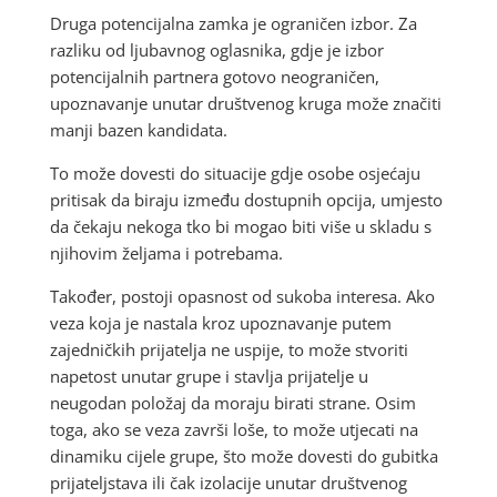
Druga potencijalna zamka je ograničen izbor. Za
razliku od ljubavnog oglasnika, gdje je izbor
potencijalnih partnera gotovo neograničen,
upoznavanje unutar društvenog kruga može značiti
manji bazen kandidata.
To može dovesti do situacije gdje osobe osjećaju
pritisak da biraju između dostupnih opcija, umjesto
da čekaju nekoga tko bi mogao biti više u skladu s
njihovim željama i potrebama.
Također, postoji opasnost od sukoba interesa. Ako
veza koja je nastala kroz upoznavanje putem
zajedničkih prijatelja ne uspije, to može stvoriti
napetost unutar grupe i stavlja prijatelje u
neugodan položaj da moraju birati strane. Osim
toga, ako se veza završi loše, to može utjecati na
dinamiku cijele grupe, što može dovesti do gubitka
prijateljstava ili čak izolacije unutar društvenog