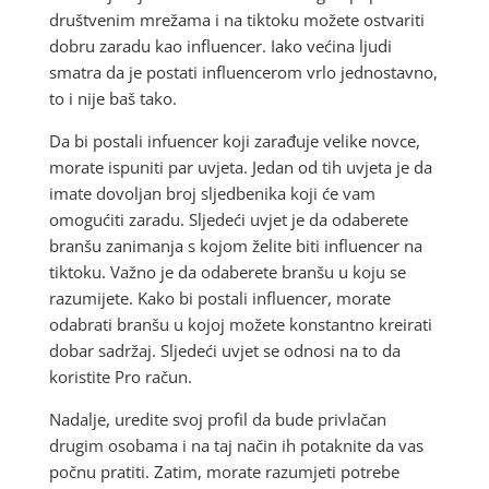
društvenim mrežama i na tiktoku možete ostvariti
dobru zaradu kao influencer. Iako većina ljudi
smatra da je postati influencerom vrlo jednostavno,
to i nije baš tako.
Da bi postali infuencer koji zarađuje velike novce,
morate ispuniti par uvjeta. Jedan od tih uvjeta je da
imate dovoljan broj sljedbenika koji će vam
omogućiti zaradu. Sljedeći uvjet je da odaberete
branšu zanimanja s kojom želite biti influencer na
tiktoku. Važno je da odaberete branšu u koju se
razumijete. Kako bi postali influencer, morate
odabrati branšu u kojoj možete konstantno kreirati
dobar sadržaj. Sljedeći uvjet se odnosi na to da
koristite Pro račun.
Nadalje, uredite svoj profil da bude privlačan
drugim osobama i na taj način ih potaknite da vas
počnu pratiti. Zatim, morate razumjeti potrebe