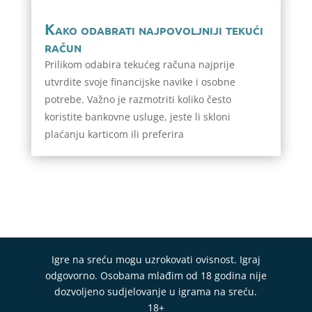
Kako odabrati najpovoljniji tekući
račun
Prilikom odabira tekućeg računa najprije
utvrdite svoje financijske navike i osobne
potrebe. Važno je razmotriti koliko često
koristite bankovne usluge, jeste li skloni
plaćanju karticom ili preferira
Igre na sreću mogu uzrokovati ovisnost. Igraj
odgovorno. Osobama mlađim od 18 godina nije
dozvoljeno sudjelovanje u igrama na sreću.
18+