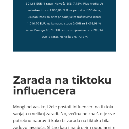
301,68 EUR (1 rata). Najveća EKS: 7,15%, Plus kredit: Uz
zatraženi iznos 1.000,00 EUR na period od 150 dana,
ukupan iznos sa svim pripadajućim troškovima iznosi
1.016,70 EUR, uz kamatnu stopu 0,00% te EKS 6,96 %,
iznos Premije 16,70 EUR te iznos mjesečne rate 203,34
EUR (5 rata). Najveća EKS: 7,15 %
Zarada na tiktoku
influencera
Mnogi od vas koji žele postati influenceri na tiktoku
sanjaju o velikoj zaradi. No, većina ne zna što je sve
potrebno napraviti kako bi zarada na tiktoku bila
zadovoljavajuća. Slično kao i na drugim popularnim