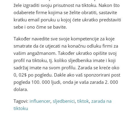
žele izgraditi svoju prisutnost na tiktoku. Nakon što
odaberete firme kojima se želite obratiti, sastavite
kratku email poruku u kojoj ćete ukratko predstaviti
sebe i ono čime se bavite.
Također navedite sve svoje kompetencije za koje
smatrate da će utjecati na konačnu odluku firmi za
vašim angažmanom. Također ukratko opišite svoj
profil na tiktoku, tj. koliko sljedbenika imate i koji
sadržaj imate na svom profilu. Zarada se kreće oko
0, 02$ po pogledu. Dakle ako vaš sponzorirani post
pogleda 100. 000 ljudi, onda je vaša zarada 2. 000
dolara.
Tagovi:
influencer
,
sljedbenici
,
tiktok
,
zarada na
tiktoku