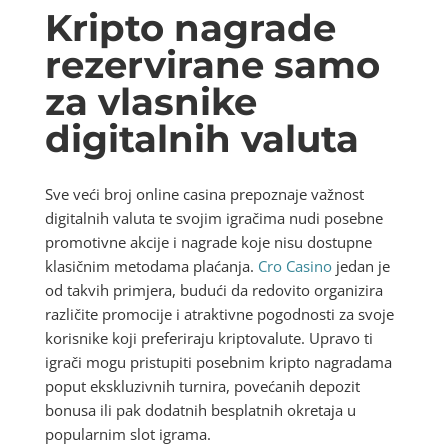
Kripto nagrade
rezervirane samo
za vlasnike
digitalnih valuta
Sve veći broj online casina prepoznaje važnost
digitalnih valuta te svojim igračima nudi posebne
promotivne akcije i nagrade koje nisu dostupne
klasičnim metodama plaćanja.
Cro Casino
jedan je
od takvih primjera, budući da redovito organizira
različite promocije i atraktivne pogodnosti za svoje
korisnike koji preferiraju kriptovalute. Upravo ti
igrači mogu pristupiti posebnim kripto nagradama
poput ekskluzivnih turnira, povećanih depozit
bonusa ili pak dodatnih besplatnih okretaja u
popularnim slot igrama.