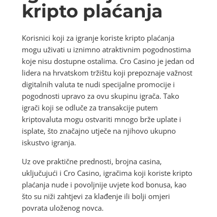
kripto plaćanja
Korisnici koji za igranje koriste kripto plaćanja
mogu uživati u iznimno atraktivnim pogodnostima
koje nisu dostupne ostalima. Cro Casino je jedan od
lidera na hrvatskom tržištu koji prepoznaje važnost
digitalnih valuta te nudi specijalne promocije i
pogodnosti upravo za ovu skupinu igrača. Tako
igrači koji se odluče za transakcije putem
kriptovaluta mogu ostvariti mnogo brže uplate i
isplate, što značajno utječe na njihovo ukupno
iskustvo igranja.
Uz ove praktične prednosti, brojna casina,
uključujući i Cro Casino, igračima koji koriste kripto
plaćanja nude i povoljnije uvjete kod bonusa, kao
što su niži zahtjevi za klađenje ili bolji omjeri
povrata uloženog novca.