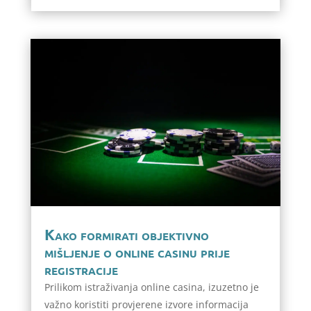
Kako formirati objektivno
mišljenje o online casinu prije
registracije
Prilikom istraživanja online casina, izuzetno je
važno koristiti provjerene izvore informacija