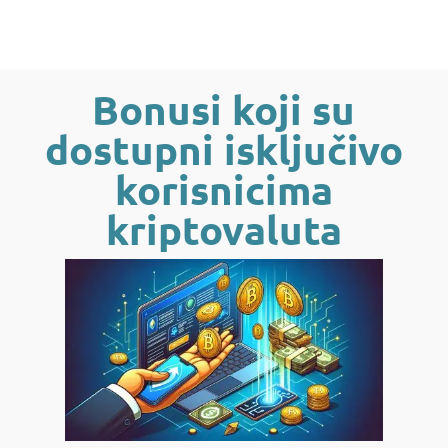
Bonusi koji su
dostupni isključivo
korisnicima
kriptovaluta