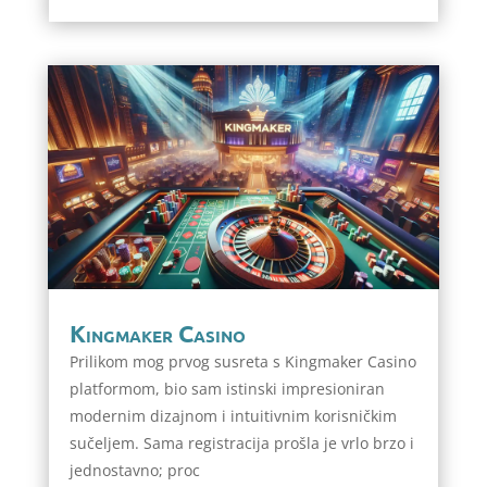
Kingmaker Casino
Prilikom mog prvog susreta s Kingmaker Casino
platformom, bio sam istinski impresioniran
modernim dizajnom i intuitivnim korisničkim
sučeljem. Sama registracija prošla je vrlo brzo i
jednostavno; proc