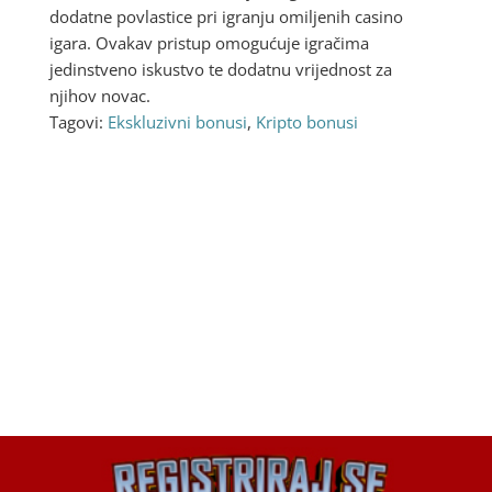
dodatne povlastice pri igranju omiljenih casino
igara. Ovakav pristup omogućuje igračima
jedinstveno iskustvo te dodatnu vrijednost za
njihov novac.
Tagovi:
Ekskluzivni bonusi
,
Kripto bonusi