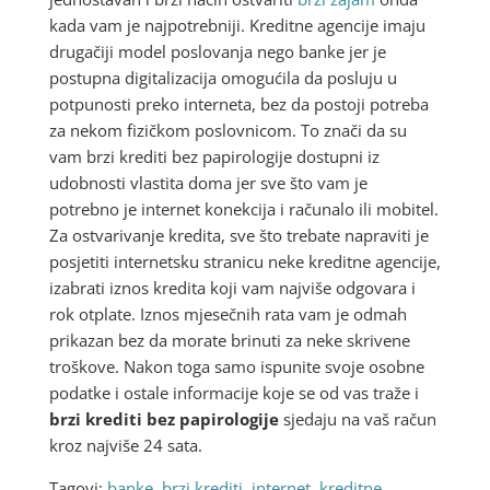
kada vam je najpotrebniji. Kreditne agencije imaju
drugačiji model poslovanja nego banke jer je
postupna digitalizacija omogućila da posluju u
potpunosti preko interneta, bez da postoji potreba
za nekom fizičkom poslovnicom. To znači da su
vam brzi krediti bez papirologije dostupni iz
udobnosti vlastita doma jer sve što vam je
potrebno je internet konekcija i računalo ili mobitel.
Za ostvarivanje kredita, sve što trebate napraviti je
posjetiti internetsku stranicu neke kreditne agencije,
izabrati iznos kredita koji vam najviše odgovara i
rok otplate. Iznos mjesečnih rata vam je odmah
prikazan bez da morate brinuti za neke skrivene
troškove. Nakon toga samo ispunite svoje osobne
podatke i ostale informacije koje se od vas traže i
brzi krediti bez papirologije
sjedaju na vaš račun
kroz najviše 24 sata.
Tagovi:
banke
,
brzi krediti
,
internet
,
kreditne