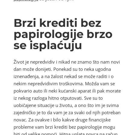
Brzi krediti bez
papirologije brzo
se isplaćuju
Život je nepredvidiv i nikad ne znamo što nam novi
dan može donijeti. Ponekad su to neka ugodna
iznenađenja, a na žalost nekad se može raditi i o
nekim nepredvidivim troškovima. Možda vam se
pokvario auto ili neki kućanski aparat ili pak morate
iz nekog razloga hitno otputovati. Sve su to
uobičajene situacije u životu, a ono što im je svima
zajedničko je to da vam je za svaki od njih potreban
novac. Za ovakve i bilo kakve druge financijske
probleme vam brzi krediti bez papirologije mogu
biti od velike pomoći. Hitna uplata novca na račun