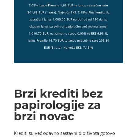
7,03%, iznos Premije 1,68 EUR te iznos mjesečne rate
301,68 EUR (1 rata). Najveća EKS: 7,15%, Plus kredit: Uz
zatraženi iznos 1.000,00 EUR na period od 150 dana,
ukupan iznos sa svim pripadajućim troškovima iznosi
1.016,70 EUR, uz kamatnu stopu 0,00% te EKS 6,96 %,
iznos Premije 16,70 EUR te iznos mjesečne rate 203,34
EUR (5 rata). Najveća EKS: 7,15 %
Brzi krediti bez
papirologije za
brzi novac
Krediti su već odavno sastavni dio života gotovo