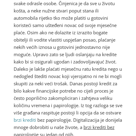
svake odrasle osobe. Činjenica je da sve u životu
košta, a neke nužne stvari poput stana ili
automobila rijetko tko može platiti u gotovini
koristeći samo ušteđeni novac od svoje mjesečne
plaće. Osim ako ne dolazite iz izrazito bogate
obitelji ili vodite vlastiti uspješan posao, plaćanje
nekih većih iznosa u gotovini jednostavno nije
moguće. Upravo zato se ljudi oslanjaju na kredite
kako bi si osigurali ugodan i zadovoljavajuć život.
Daleko je lakše plaćati mjesečnu ratu kredita nego u
nedogled štediti novac koji vjerojatno ni ne bi mogli
skupiti za neki veći trošak. Danas postoji kredit za
bilo kakve financijske potrebe no cijeli proces je
često poprilično zakompliciran i zahtjeva veliku
količinu vremena i papirologije. Iz tog razloga se sve
više građana raspituje postoji li opcija da se ostvare
brzi krediti
bez papirologije. Digitalizacija je donijela
mnoge dobrobiti u naše živote, a
brzi krediti bez
papirologije
su jedan od njih.