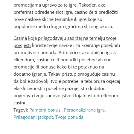
promocijama upravo za te igre. Također, ako
preferiraš određene slot igre, casino će ti predložiti
nove naslove slične tematike ili igre koje su
popularne među drugim igračima sličnog ukusa.
Casina koja prilagođavaju sadržaj na temelju tvoje
povijesti
koriste tvoje navike i za kreiranje posebnih
promotivnih ponuda. Primjerice, ako obično igraš
vikendom, casino će ti ponuditi posebne vikend
promocije ili bonuse kako bi te potaknuo na
dodatno igranje. Takav pristup omogućuje casinu
da bolje zadovolji tvoje potrebe, a tebi pruža osjećaj
ekskluzivnosti i posebne pažnje, što dodatno
povećava tvoje zadovoljstvo i lojalnost određenom
casinu.
Tagovi:
Pametni bonusi
,
Personalizirane igre
,
Prilagođeni jackpot
,
Tvoja ponuda