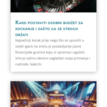
Kako postaviti osobni budžet za
kockanje i zašto ga se strogo
držati
Najvažniji korak prije nego što se upustiš u
svijet igara na sreću je postavljanje jasne
financijske granice koju si spreman izgubiti.
Vrlo je važno iskreno sagledati svoja primanja i
rashode, kako bi