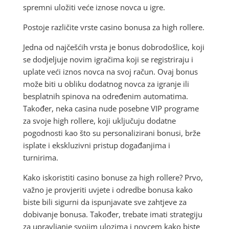
spremni uložiti veće iznose novca u igre.
Postoje različite vrste casino bonusa za high rollere.
Jedna od najčešćih vrsta je bonus dobrodošlice, koji
se dodjeljuje novim igračima koji se registriraju i
uplate veći iznos novca na svoj račun. Ovaj bonus
može biti u obliku dodatnog novca za igranje ili
besplatnih spinova na određenim automatima.
Također, neka casina nude posebne VIP programe
za svoje high rollere, koji uključuju dodatne
pogodnosti kao što su personalizirani bonusi, brže
isplate i ekskluzivni pristup događanjima i
turnirima.
Kako iskoristiti casino bonuse za high rollere? Prvo,
važno je provjeriti uvjete i odredbe bonusa kako
biste bili sigurni da ispunjavate sve zahtjeve za
dobivanje bonusa. Također, trebate imati strategiju
za upravljanje svojim ulozima i novcem kako biste