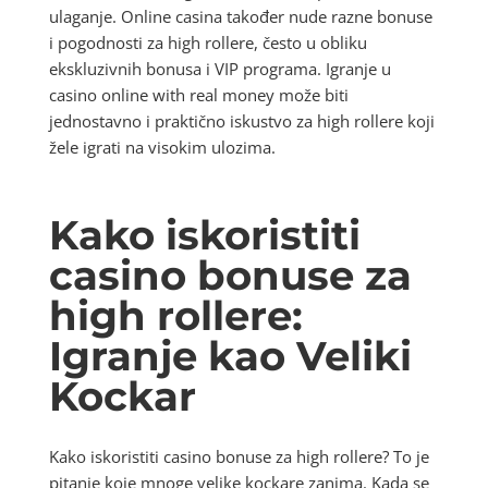
ulaganje. Online casina također nude razne bonuse
i pogodnosti za high rollere, često u obliku
ekskluzivnih bonusa i VIP programa. Igranje u
casino online with real money može biti
jednostavno i praktično iskustvo za high rollere koji
žele igrati na visokim ulozima.
Kako iskoristiti
casino bonuse za
high rollere:
Igranje kao Veliki
Kockar
Kako iskoristiti casino bonuse za high rollere? To je
pitanje koje mnoge velike kockare zanima. Kada se