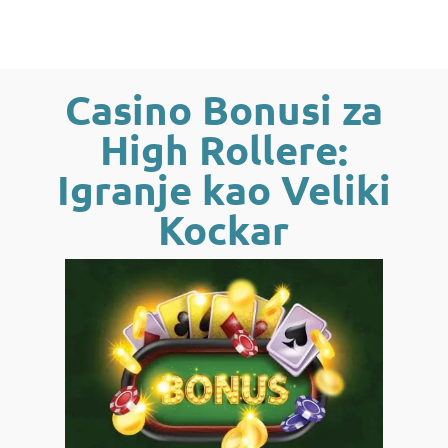
Casino Bonusi za
High Rollere:
Igranje kao Veliki
Kockar