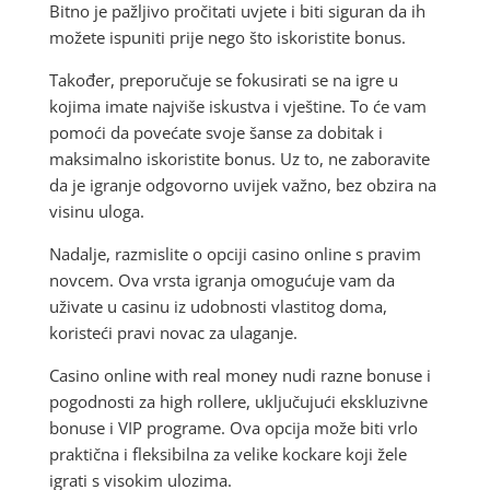
Bitno je pažljivo pročitati uvjete i biti siguran da ih
možete ispuniti prije nego što iskoristite bonus.
Također, preporučuje se fokusirati se na igre u
kojima imate najviše iskustva i vještine. To će vam
pomoći da povećate svoje šanse za dobitak i
maksimalno iskoristite bonus. Uz to, ne zaboravite
da je igranje odgovorno uvijek važno, bez obzira na
visinu uloga.
Nadalje, razmislite o opciji casino online s pravim
novcem. Ova vrsta igranja omogućuje vam da
uživate u casinu iz udobnosti vlastitog doma,
koristeći pravi novac za ulaganje.
Casino online with real money nudi razne bonuse i
pogodnosti za high rollere, uključujući ekskluzivne
bonuse i VIP programe. Ova opcija može biti vrlo
praktična i fleksibilna za velike kockare koji žele
igrati s visokim ulozima.